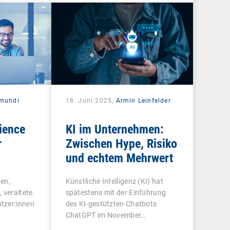
mundi
18. Juni 2025,
Armin Leinfelder
ience
KI im Unternehmen:
r
Zwischen Hype, Risiko
und echtem Mehrwert
d
en,
Künstliche Intelligenz (KI) hat
 veraltete
spätestens mit der Einführung
tzer:innen
des KI-gestützten Chatbots
ChatGPT im November…