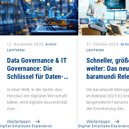
12. November 2025,
Armin
31. Oktober 2025,
Arm
Leinfelder
Leinfelder
Data Governance & IT
Schneller, größ
Governance: Die
weiter: Das ne
Schlüssel für Daten-
baramundi Rel
und digitale
In einer Welt, in der Daten das
Die baramundi Manage
Souveränität
Herzblut der digitalen Wirtschaft
im Release 2025 R2 br
bilden, wird digitale Souveränität
langersehnte Features
zum…
der Erweiterung des…
Weiterlesen
Weiterlesen
Digital Employee Experience
Digital Employee Experien