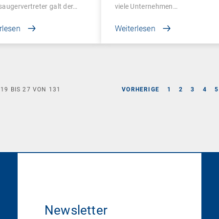
augervertreter galt der…
viele Unternehmen…
rlesen
Weiterlesen
E
19
BIS
27
VON
131
VORHERIGE
1
2
3
4
5
Newsletter