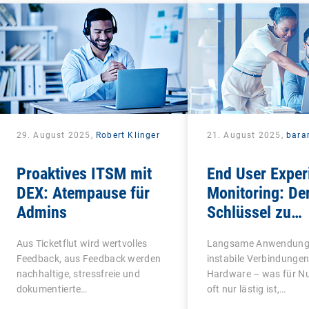
29. August 2025,
Robert Klinger
21. August 2025,
bara
Proaktives ITSM mit
End User Exper
DEX: Atempause für
Monitoring: De
Admins
Schlüssel zu
zufriedenen un
Aus Ticketflut wird wertvolles
Langsame Anwendung
produktiven
Feedback, aus Feedback werden
instabile Verbindungen,
Mitarbeitenden
nachhaltige, stressfreie und
Hardware – was für Nu
dokumentierte…
oft nur lästig ist,…