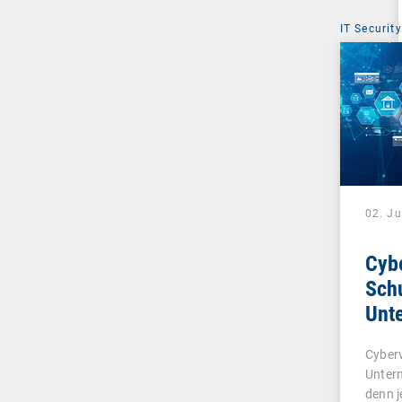
IT Security
02. J
Cyb
Schu
Unt
Sch
Cyberv
Untern
denn j