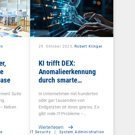
in
29. Oktober 2025,
Robert Klinger
er,
KI trifft DEX:
ue
Anomalieerkennung
ease
durch smarte
Analysen
ment Suite
In Unternehmen mit hunderten
ing
oder gar tausenden von
 – Neben
Endgeräten ist eines gewiss: Es
gibt viele IT-Probleme –…
Weiterlesen
ce
IT Security
|
System Administration