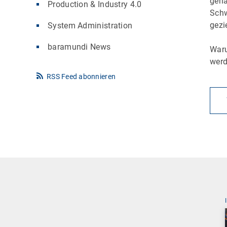
gena
Production & Industry 4.0
Schw
gezi
System Administration
baramundi News
Waru
wer
RSS Feed abonnieren