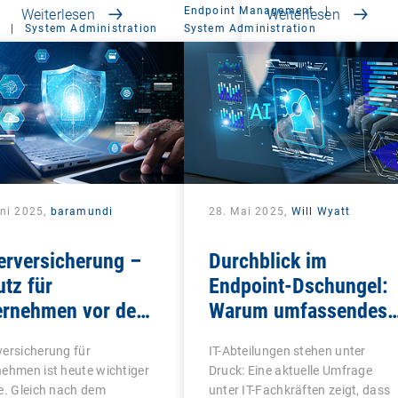
Endpoint Management
|
Weiterlesen
Weiterlesen
|
System Administration
System Administration
uni 2025,
baramundi
28. Mai 2025,
Will Wyatt
erversicherung –
Durchblick im
tz für
Endpoint-Dschungel:
ernehmen vor dem
Warum umfassendes
aden
UEM heute wichtiger
ersicherung für
IT-Abteilungen stehen unter
ist denn je
ehmen ist heute wichtiger
Druck: Eine aktuelle Umfrage
e. Gleich nach dem
unter IT-Fachkräften zeigt, dass