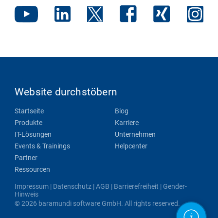
Website durchstöbern
Startseite
Blog
Produkte
Karriere
IT-Lösungen
Unternehmen
Events & Trainings
Helpcenter
Partner
Ressourcen
Impressum
|
Datenschutz
|
AGB
|
Barrierefreiheit
|
Gender-
Hinweis
© 2026 baramundi software GmbH. All rights reserved.