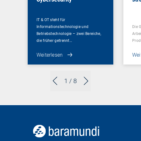
Gam
Un
IT & OT steht für
Informationstechnologie und
Die 
Betriebstechnologie – zwei Bereiche,
Arbe
die früher getrennt…
Prod
Weiterlesen
Wei
1
/ 8