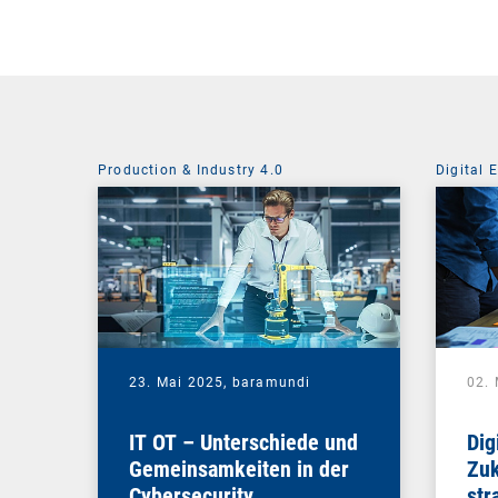
Production & Industry 4.0
Digital 
23. Mai 2025,
baramundi
02.
IT OT – Unterschiede und
Dig
Gemeinsamkeiten in der
Zuk
Cybersecurity
str