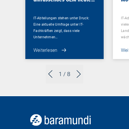
wichtiger ist denn je
IT-Abteilungen stehen unter Druck:
IT-A
Eine aktuelle Umfrage unter IT-
viel
Fachkräften zeigt, dass viele
Land
Unternehmen…
wäc
Weiterlesen
Wei
1
/ 8