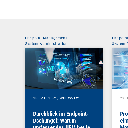
Endpoint Management
|
Endpoin
System Administration
System 
28. Mai 2025,
Will Wyatt
23.
Durchblick im Endpoint-
Pro
Dschungel: Warum
ein
umfassendes UEM heute
Mov