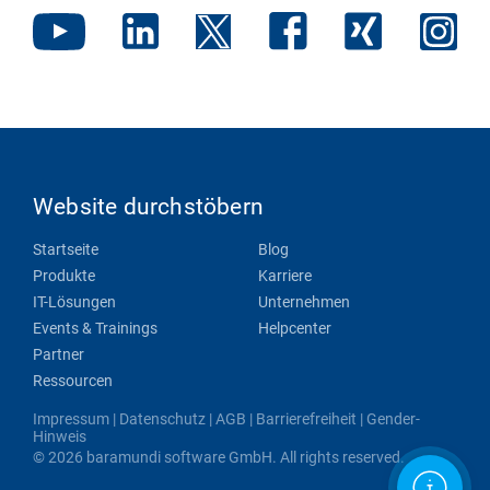
Website durchstöbern
Startseite
Blog
Produkte
Karriere
IT-Lösungen
Unternehmen
Events & Trainings
Helpcenter
Partner
Ressourcen
Impressum
|
Datenschutz
|
AGB
|
Barrierefreiheit
|
Gender-
Hinweis
© 2026 baramundi software GmbH. All rights reserved.