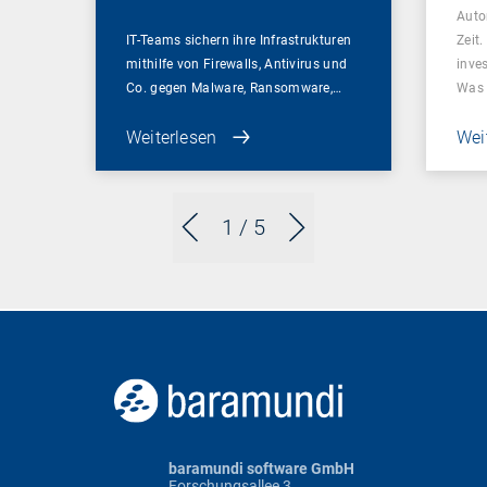
Auto
IT-Teams sichern ihre Infrastrukturen
Zeit
mithilfe von Firewalls, Antivirus und
inve
Co. gegen Malware, Ransomware,…
Was
Weiterlesen
Wei
1
/ 5
baramundi software GmbH
Forschungsallee 3