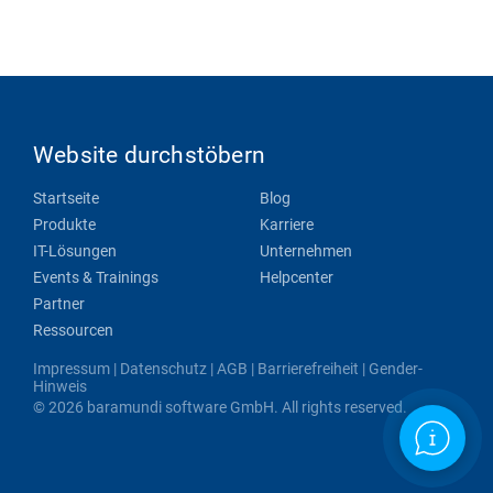
Website durchstöbern
Startseite
Blog
Produkte
Karriere
IT-Lösungen
Unternehmen
Events & Trainings
Helpcenter
Partner
Ressourcen
Impressum
|
Datenschutz
|
AGB
|
Barrierefreiheit
|
Gender-
Hinweis
© 2026 baramundi software GmbH. All rights reserved.