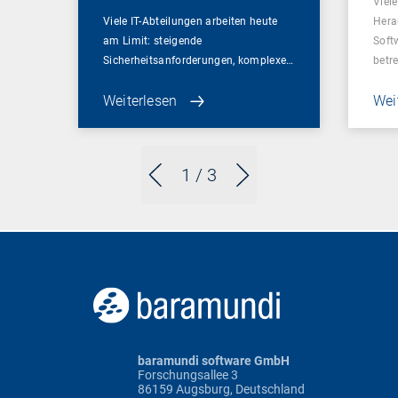
Viel
Viele IT-Abteilungen arbeiten heute
Hera
am Limit: steigende
Soft
Sicherheitsanforderungen, komplexe…
betr
Weiterlesen
Wei
1
/ 3
baramundi software GmbH
Forschungsallee 3
86159 Augsburg, Deutschland