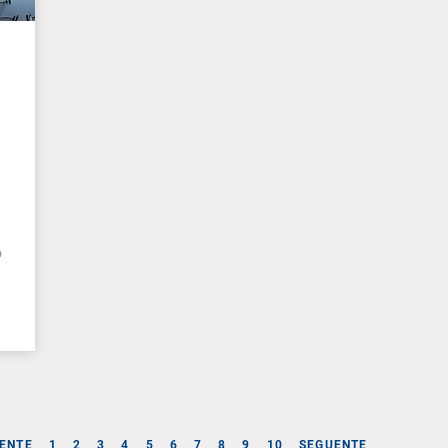
o
ENTE
1
2
3
4
5
6
7
8
9
10
SEGUENTE