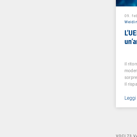
09. fe
Weidi
L’U
un’a
Il rit
moder
sorpre
Il ris
Leggi
VOCI
73
V