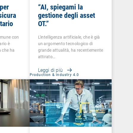
 per
“AI, spiegami la
sicura
gestione degli asset
tario
OT.”
omune con
L'intelligenza artificiale, che è già
ario è
un argomento tecnologico di
a che ha
grande attualità, ha recentemente
attirato…
Leggi di più
Production & Industry 4.0