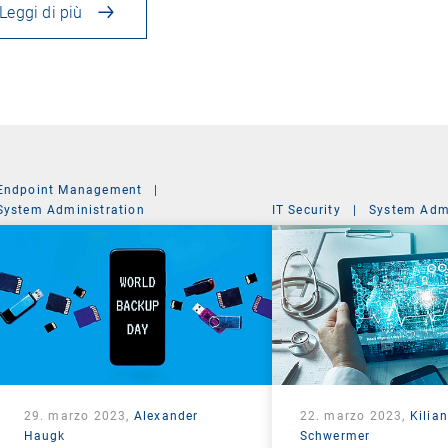
Leggi di più
Endpoint Management
|
System Administration
IT Security
|
System Admi
29. marzo 2023,
Alexander
22. marzo 2023,
Kilian
Haugk
Schwermer