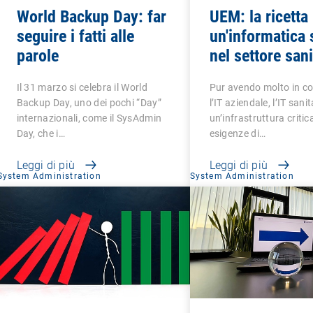
World Backup Day: far
UEM: la ricetta
seguire i fatti alle
un'informatica 
parole
nel settore sani
Il 31 marzo si celebra il World
Pur avendo molto in c
Backup Day, uno dei pochi “Day”
l’IT aziendale, l’IT sanit
internazionali, come il SysAdmin
un’infrastruttura critic
Day, che i…
esigenze di…
Leggi di più
Leggi di più
System Administration
System Administration