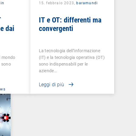
in
15. febbraio 2023,
baramundi
T
IT e OT: differenti ma
e dai
convergenti
a
La tecnologia dell’informazione
 il mondo
(IT) e la tecnologia operativa (OT)
e sono
sono indispensabili per le
aziende…
Leggi di più
ews