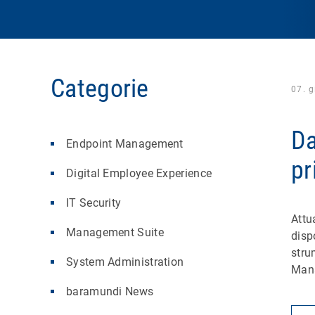
Categorie
07. 
Da
Endpoint Management
pr
Digital Employee Experience
IT Security
Attu
Management Suite
disp
stru
System Administration
Mana
baramundi News