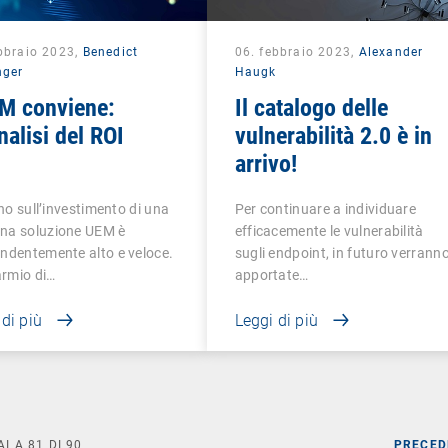
bbraio 2023,
Benedict
06. febbraio 2023,
Alexander
nger
Haugk
EM conviene:
Il catalogo delle
nalisi del ROI
vulnerabilità 2.0 è in
arrivo!
orno sull’investimento di una
Per continuare a individuare
na soluzione UEM è
efficacemente le vulnerabilità
ndentemente alto e veloce.
sugli endpoint, in futuro verrann
parmio di…
apportate…
 di più
Leggi di più
AI A
81
DI
90
PRECED