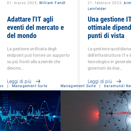
01. marzo 2023,
William Fendt
21. febbraio 2023,
Arm
Leinfelder
Adattare l'IT agli
Una gestione I
eventi del mercato e
ottimale dipend
del mondo
punti di vista
La gestione unificata degli
La gestione quotidian
endpoint può fornire un supporto
dell'infrastruttura IT e
su più fronti alle aziende che
tecnologico in general
devono…
governati da due…
Leggi di più
Leggi di più
ws
|
Management Suite
Management Suite
|
baramundi N