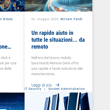
n Nikele
02. maggio 2024,
William Fendt
Un rapido aiuto in
tutte le situazioni... da
ione
remoto
ente
click e
Nell’era del lavoro mobile,
ale per una
baramundi Remote Desk offre
ra della
una rapida e facile soluzione alla
manutenzione…
Leggi di più
IT Security
|
System Administration