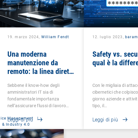
19. marzo 2024,
William Fendt
12. luglio 2023,
baram
Una moderna
Safety vs. secu
manutenzione da
qual è la diffe
remoto: la linea diretta
dell’utente per
Sebbene il know-how degli
Con le migliaia di attac
l’assistenza IT
amministratori IT sia di
cibernetici che colpisc
fondamentale importanza
giorno aziende e attivit
nell’assicurare flussi di lavoro…
tipo, il…
vice Management
|
Leggi di più
Leggi di più
 & Industry 4.0