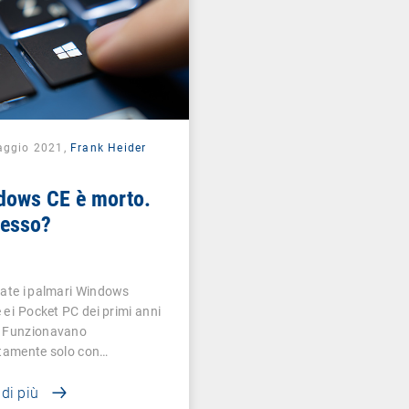
aggio 2021,
Frank Heider
dows CE è morto.
desso?
ate i palmari Windows
 e i Pocket PC dei primi anni
 Funzionavano
ttamente solo con…
 di più