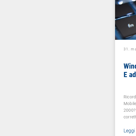
31. m
Win
E a
Ricord
Mobile
2000?
corre
Leggi