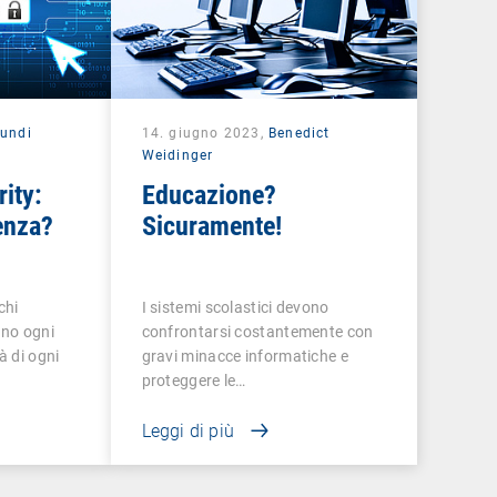
undi
14. giugno 2023,
Benedict
Weidinger
rity:
Educazione?
renza?
Sicuramente!
chi
I sistemi scolastici devono
ono ogni
confrontarsi costantemente con
à di ogni
gravi minacce informatiche e
proteggere le…
Leggi di più