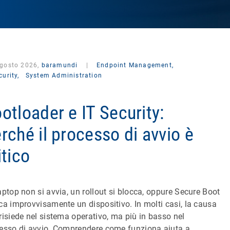
agosto 2026,
baramundi
|
Endpoint Management,
curity,
System Administration
otloader e IT Security:
rché il processo di avvio è
itico
aptop non si avvia, un rollout si blocca, oppure Secure Boot
ca improvvisamente un dispositivo. In molti casi, la causa
risiede nel sistema operativo, ma più in basso nel
esso di avvio. Comprendere come funziona aiuta a