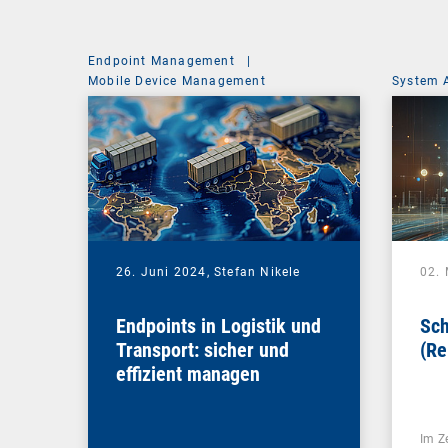
Endpoint Management
|
Mobile Device Management
System 
26. Juni 2024,
Stefan Nikele
02.
Endpoints in Logistik und
Sch
Transport: sicher und
(Re
effizient managen
Im Z