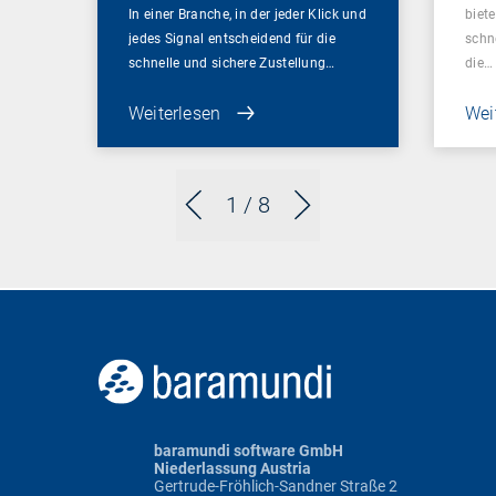
In einer Branche, in der jeder Klick und
biet
jedes Signal entscheidend für die
schn
schnelle und sichere Zustellung…
die…
Weiterlesen
Wei
1
/ 8
baramundi software GmbH
Niederlassung Austria
Gertrude-Fröhlich-Sandner Straße 2