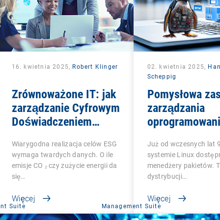
16. kwietnia 2025,
Robert Klinger
02. kwietnia 2025,
Ha
Scheppig
Zrównoważone IT: jak
Pomysłowa za
zarządzanie Cyfrowym
zarządzania
Doświadczeniem
oprogramowan
Pracownika pomaga
systemie Linux
Wiarygodna realizacja celów ESG
Już od wczesnych lat 
mierzyć aspekt
wymaga twardych danych. O ile
systemie Linux dostęp
społeczny w strategii
emisje CO ₂ czy zużycie energii da
menedżery pakietów. 
ESG
się…
dystrybucji…
Więcej
Więcej
t Suite
Management Suite