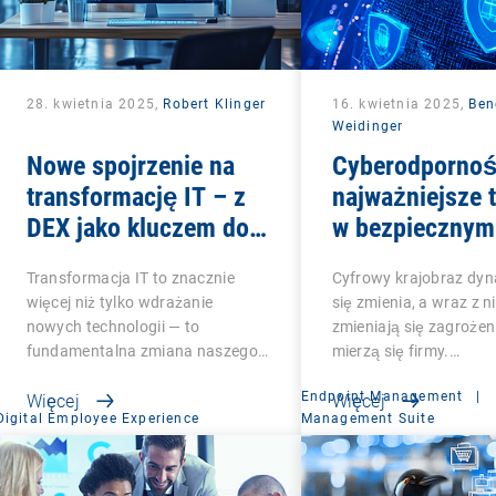
28. kwietnia 2025,
Robert Klinger
16. kwietnia 2025,
Ben
Weidinger
Nowe spojrzenie na
Cyberodpornoś
transformację IT – z
najważniejsze 
DEX jako kluczem do
w bezpiecznym
sukcesu
zarządzaniu p
Transformacja IT to znacznie
Cyfrowy krajobraz dyn
końcowymi
więcej niż tylko wdrażanie
się zmienia, a wraz z n
nowych technologii — to
zmieniają się zagrożeni
fundamentalna zmiana naszego…
mierzą się firmy.…
Endpoint Management
|
Więcej
Więcej
Digital Employee Experience
Management Suite