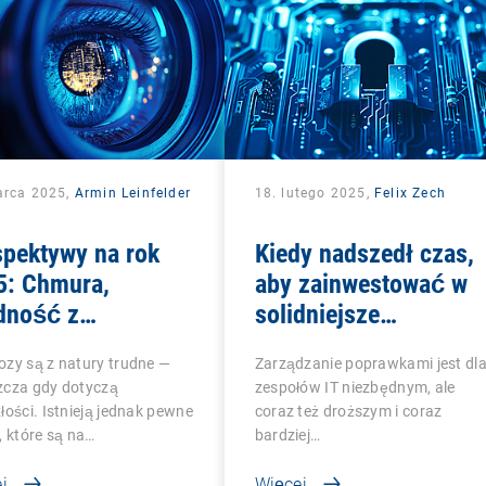
arca 2025,
Armin Leinfelder
18. lutego 2025,
Felix Zech
spektywy na rok
Kiedy nadszedł czas,
5: Chmura,
aby zainwestować w
dność z
solidniejsze
pisami i zmiany
rozwiązanie do
zy są z natury trudne —
Zarządzanie poprawkami jest dl
zarządzania lukami w
zcza gdy dotyczą
zespołów IT niezbędnym, ale
zabezpieczeniach i
łości. Istnieją jednak pewne
coraz też droższym i coraz
poprawkami?
, które są na…
bardziej…
j
Więcej