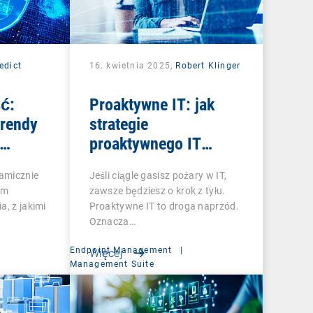
edict
16. kwietnia 2025,
Robert Klinger
ć:
Proaktywne IT: jak
trendy
strategie
proaktywnego IT
unktami
podnoszą jakość
amicznie
Jeśli ciągle gasisz pożary w IT,
cyfrowych
im
zawsze będziesz o krok z tyłu.
doświadczeń
a, z jakimi
Proaktywne IT to droga naprzód.
pracowników i
Oznacza…
napędzają
Endpoint Management
|
Więcej
transformację biznesu
Management Suite