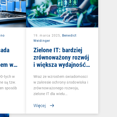
nno
19. marca 2025,
Benedict
Weidinger
sada
Zielone IT: bardziej
zrównoważony rozwój
iem w
i większa wydajność
dzięki inteligentnemu
90-tych w
Wraz ze wzrostem świadomości
zarządzaniu punktami
ne są tzw.
w zakresie ochrony środowiska i
końcowymi
Ten sposób
zrównoważonego rozwoju,
zielone IT dla wielu…
Więcej