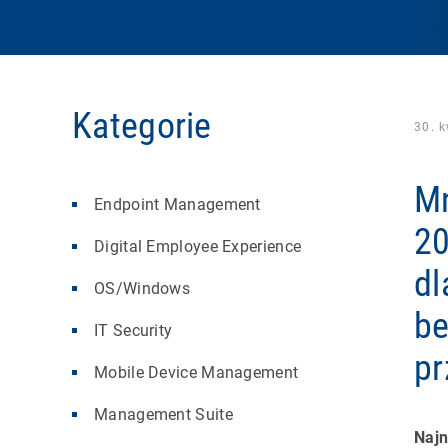
Kategorie
30. 
Mn
Endpoint Management
20
Digital Employee Experience
dl
OS/Windows
be
IT Security
pr
Mobile Device Management
Management Suite
Najn