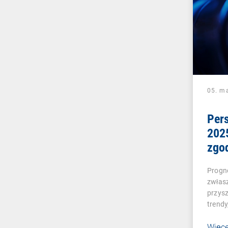
05. m
Per
202
zgo
prze
Progno
zwłas
przysz
trendy
Więce