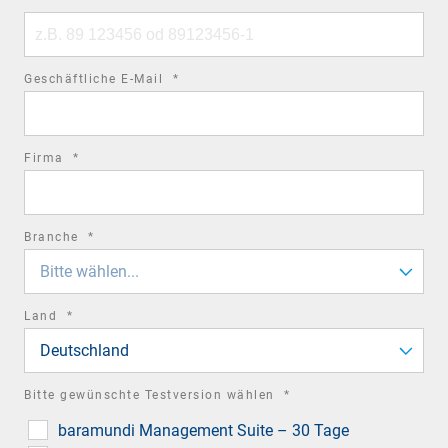
Phone
number
required
Geschäftliche E-Mail
*
field
required
Firma
*
field
required
Branche
*
field
Bitte wählen...
required
Land
*
field
Deutschland
required
Bitte gewünschte Testversion wählen
*
field
baramundi Management Suite – 30 Tage