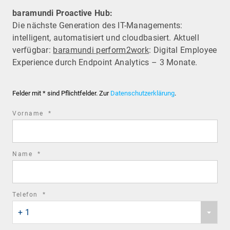
baramundi Proactive Hub:
Die nächste Generation des IT-Managements:
intelligent, automatisiert und cloudbasiert. Aktuell
verfügbar:
baramundi perform2work
: Digital Employee
Experience durch Endpoint Analytics – 3 Monate.
Felder mit * sind Pflichtfelder. Zur
Datenschutzerklärung
.
required
Vorname
*
field
required
Name
*
field
required
Telefon
*
Phone
field
+ 1
country
code