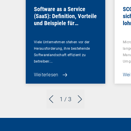
Software as a Service
SCC
(SaaS): Definition, Vorteile
sic
und Beispiele für
loh
Unternehmen
Viele Unternehmen stehen vor der
Micr
Herausforderung, ihre bestehende
lang
Softwarelandschaft effizient zu
Mana
betreiben:…
Umg
Weiterlesen
Wei
1
/ 3