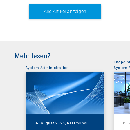
Alle Artikel anzeigen
Mehr lesen?
Endpoin
System Administration
System 
06. August 2026,
baramundi
05.