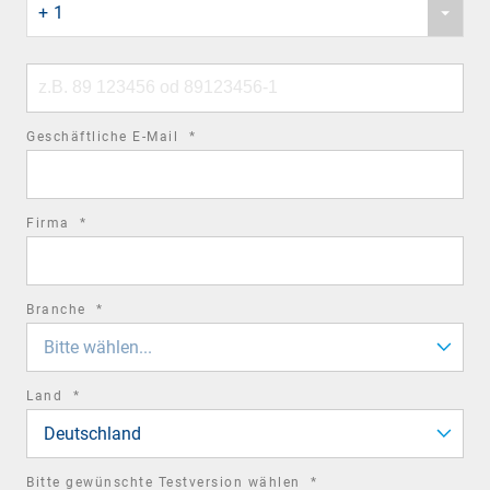
+ 1
country
code
Phone
number
required
Geschäftliche E-Mail
*
field
required
Firma
*
field
required
Branche
*
field
Bitte wählen...
required
Land
*
field
Deutschland
required
Bitte gewünschte Testversion wählen
*