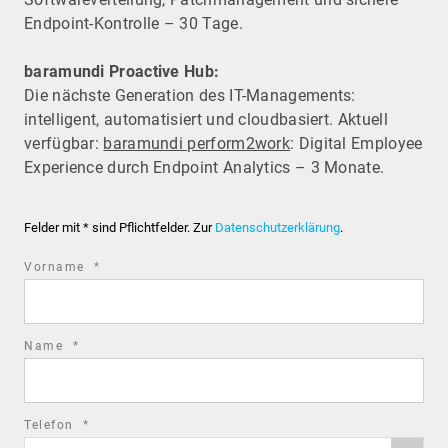
Endpoint-Kontrolle – 30 Tage.
baramundi Proactive Hub:
Die nächste Generation des IT-Managements:
intelligent, automatisiert und cloudbasiert. Aktuell
verfügbar:
baramundi perform2work
: Digital Employee
Experience durch Endpoint Analytics – 3 Monate.
Felder mit * sind Pflichtfelder. Zur
Datenschutzerklärung
.
required
Vorname
*
field
required
Name
*
field
required
Telefon
*
Phone
field