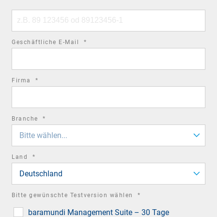
Phone
number
required
Geschäftliche E-Mail
*
field
required
Firma
*
field
required
Branche
*
field
Bitte wählen...
required
Land
*
field
Deutschland
required
Bitte gewünschte Testversion wählen
*
field
baramundi Management Suite – 30 Tage