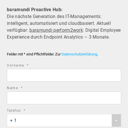
baramundi Proactive Hub:
Die nächste Generation des IT-Managements:
intelligent, automatisiert und cloudbasiert. Aktuell
verfügbar:
baramundi perform2work
: Digital Employee
Experience durch Endpoint Analytics – 3 Monate.
Felder mit * sind Pflichtfelder. Zur
Datenschutzerklärung
.
required
Vorname
*
field
required
Name
*
field
required
Telefon
*
Phone
field
+ 1
country
code