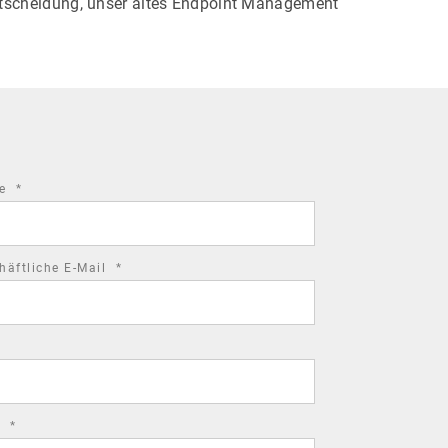
ntscheidung, unser altes Endpoint Management
required
me
*
field
required
häftliche E-Mail
*
field
required
d
*