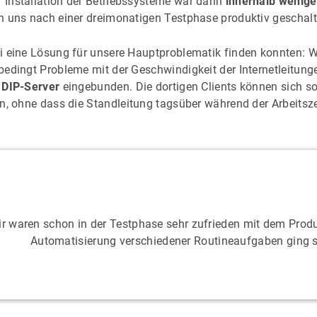
 Installation der Betriebssysteme war dann
innerhalb wenig
n uns nach einer dreimonatigen Testphase produktiv geschalt
 eine Lösung für unsere Hauptproblematik finden konnten: Wi
edingt Probleme mit der Geschwindigkeit der Internetleitunge
e
DIP-Server
eingebunden. Die dortigen Clients können sich so
n, ohne dass die Standleitung tagsüber während der Arbeitszei
r waren schon in der Testphase sehr zufrieden mit dem Prod
Automatisierung verschiedener Routineaufgaben ging s