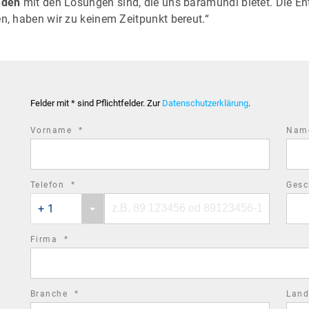
eden
mit den Lösungen sind, die uns baramundi bietet. Die E
en, haben wir zu keinem Zeitpunkt bereut.“
Felder mit * sind Pflichtfelder. Zur
Datenschutzerklärung
.
required
Vorname
*
Na
field
required
Telefon
*
Gesc
Phone
Phone
field
+ 1
country
number
code
required
Firma
*
field
required
Branche
*
Lan