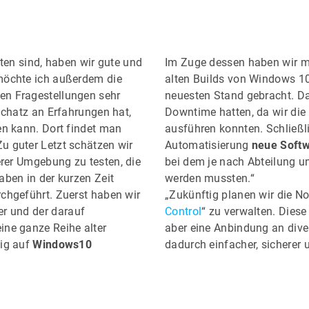
eten sind, haben wir gute und
Im Zuge dessen haben wir mi
 möchte ich außerdem die
alten Builds von Windows 1
en Fragestellungen sehr
neuesten Stand gebracht. Da
Schatz an Erfahrungen hat,
Downtime hatten, da wir die
en kann. Dort findet man
ausführen konnten. Schließ
u guter Letzt schätzen wir
Automatisierung
neue Soft
rer Umgebung zu testen, die
bei dem je nach Abteilung u
aben in der kurzen Zeit
werden mussten.“
rchgeführt. Zuerst haben wir
„Zukünftig planen wir die N
r und der darauf
Control
“ zu verwalten. Diese
ine ganze Reihe alter
aber eine Anbindung an diver
gig auf
Windows10
dadurch einfacher, sicherer