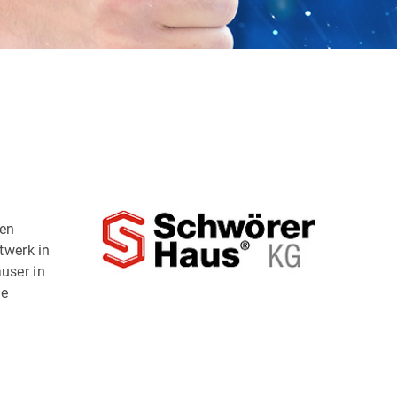
men
twerk in
user in
ge