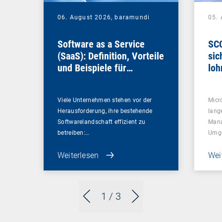
06. August 2026,
baramundi
05.
Software as a Service
SCC
(SaaS): Definition, Vorteile
sic
und Beispiele für
loh
Unternehmen
Viele Unternehmen stehen vor der
Micr
Herausforderung, ihre bestehende
lang
Softwarelandschaft effizient zu
Mana
betreiben:…
Umg
Weiterlesen
Wei
1
/ 3