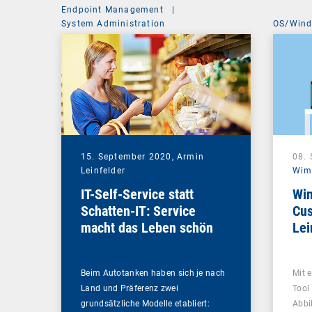
Endpoint Management
|
System Administration
OS/Win
15. September 2020,
Armin
08.
Leinfelder
Wim
IT-Self-Service statt
Win
Schatten-IT: Service
Cus
macht das Leben schön
Le
Beim Autotanken haben sich je nach
Mit 
Land und Präferenz zwei
Tool
grundsätzliche Modelle etabliert:
Abbi