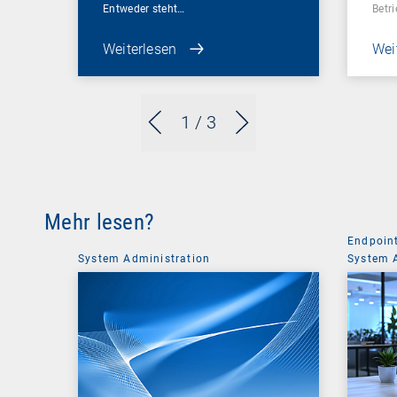
Entweder steht…
Betr
Weiterlesen
Wei
1
/ 3
Mehr lesen?
Endpoin
System Administration
System 