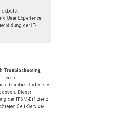
ngebote,
 End User Experience
erbildung der IT-
Ob
Troubleshooting,
iieren IT-
en. Darüber dürfen sie
assen. Dieser
ung der ITSM-Effizienz
hteten Self-Service-