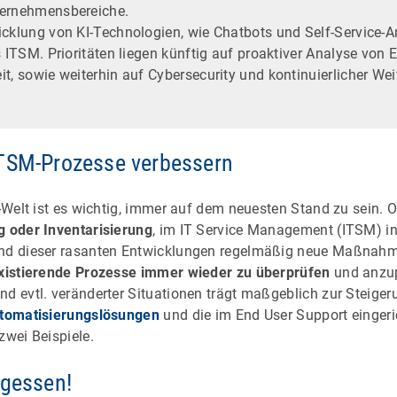
ternehmensbereiche.
icklung von KI-Technologien, wie Chatbots und Self-Service-A
s ITSM. Prioritäten liegen künftig auf proaktiver Analyse von
t, sowie weiterhin auf Cybersecurity und kontinuierlicher Weit
ITSM-Prozesse verbessern
T-Welt ist es wichtig, immer auf dem neuesten Stand zu sein. 
g oder Inventarisierung
, im IT Service Management (ITSM) init
und dieser rasanten Entwicklungen regelmäßig neue Maßnahm
xistierende Prozesse immer wieder zu überprüfen
und anzup
nd evtl. veränderter Situationen trägt maßgeblich zur Steiger
tomatisierungslösungen
und die im End User Support eingeric
zwei Beispiele.
rgessen!