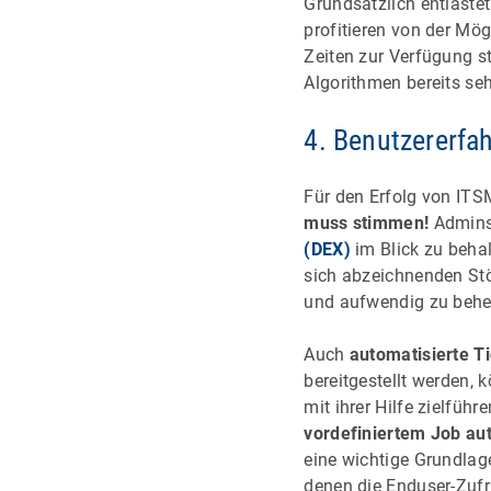
Grundsätzlich entlaste
profitieren von der Mög
Zeiten zur Verfügung s
Algorithmen bereits seh
4. Benutzererfa
Für den Erfolg von ITS
muss stimmen!
Admins 
(DEX)
im Blick zu behal
sich abzeichnenden Stö
und aufwendig zu behe
Auch
automatisierte T
bereitgestellt werden,
mit ihrer Hilfe zielfüh
vordefiniertem Job aut
eine wichtige Grundlag
denen die Enduser-Zufri