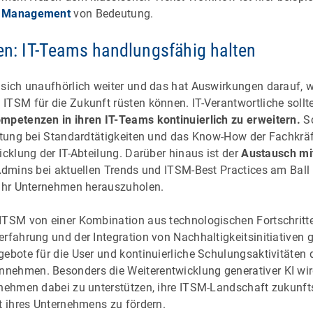
e Management
von Bedeutung.
ben: IT-Teams handlungsfähig halten
 sich unaufhörlich weiter und das hat Auswirkungen darauf, w
ITSM für die Zukunft rüsten können. IT-Verantwortliche sollt
mpetenzen in ihren IT-Teams kontinuierlich zu erweitern.
Sc
astung bei Standardtätigkeiten und das Know-How der Fachkrä
icklung der IT-Abteilung. Darüber hinaus ist der
Austausch mit
Admins bei aktuellen Trends und ITSM-Best Practices am Ball b
 ihr Unternehmen herauszuholen.
ITSM von einer Kombination aus technologischen Fortschritte
rfahrung und der Integration von Nachhaltigkeitsinitiativen 
gebote für die User und kontinuierliche Schulungsaktivitäten 
nehmen. Besonders die Weiterentwicklung generativer KI wir
rnehmen dabei zu unterstützen, ihre ITSM-Landschaft zukunft
t ihres Unternehmens zu fördern.