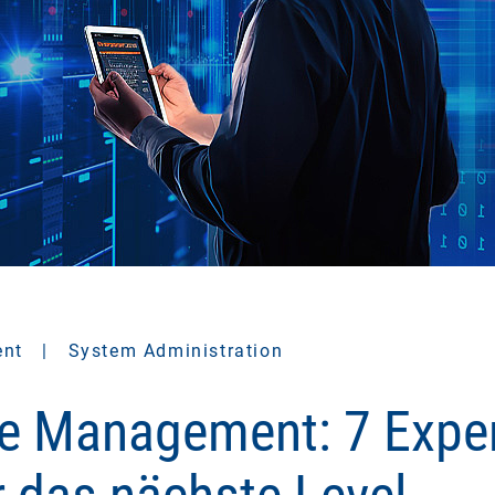
ent
|
System Administration
ce Management: 7 Expe