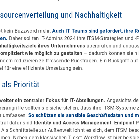
ssourcenverteilung und Nachhaltigkeit
gst kein Buzzword mehr.
Auch IT-Teams sind gefordert, ihre R
zen.
Daher sollten IT-Admins 2024 ihre ITSM-Strategien und -P
haltigkeitsziele ihres Unternehmens
überprüfen und anpass
ompliziert wie möglich zu gestalten
– dadurch können sie nic
ndern reduzieren zeitfressende Rückfragen. Ein Rückgriff auf
el für eine effiziente Umsetzung sein.
als Priorität
weiter ein zentraler Fokus für IT-Abteilungen.
Angesichts de
rangriffe sollten sie sicherstellen, dass ihre ITSM-Systeme 
n umfassen.
So schützen sie sensible Geschäftsdaten und m
ral dafür sind
Identity und Access Management, Endpoint P
Als Schnittstelle zur Außenwelt lohnt es sich, dem ITSM beso
men. Neben dem klassischen Ticket-Workflow ist hier beispi