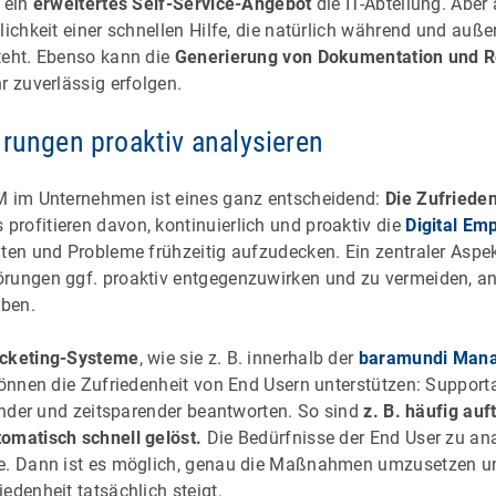
t ein
erweitertes Self-Service-Angebot
die IT-Abteilung. Aber
lichkeit einer schnellen Hilfe, die natürlich während und auße
teht. Ebenso kann die
Generierung von Dokumentation und R
r zuverlässig erfolgen.
hrungen proaktiv analysieren
M im Unternehmen ist eines ganz entscheidend:
Die Zufriede
profitieren davon, kontinuierlich und proaktiv die
Digital Em
ten und Probleme frühzeitig aufzudecken. Ein zentraler Aspek
rungen ggf. proaktiv entgegenzuwirken und zu vermeiden, ans
ben.
icketing-Systeme
, wie sie z. B. innerhalb der
baramundi Mana
 können die Zufriedenheit von End Usern unterstützen: Support
render und zeitsparender beantworten. So sind
z. B. häufig au
omatisch schnell gelöst.
Die Bedürfnisse der End User zu anal
e. Dann ist es möglich, genau die Maßnahmen umzusetzen un
edenheit tatsächlich steigt.