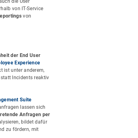
 auch die User
rhalb von IT-Service
eportings
von
nheit der End User
ployee Experience
t ist unter anderem,
tatt Incidents reaktiv
gement Suite
anfragen lassen sich
ftretende Anfragen per
ysieren, bildet dafür
d zu fördern, mit