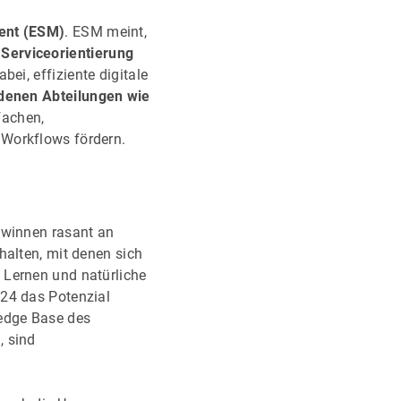
ent (ESM)
. ESM meint,
m
Serviceorientierung
bei, effiziente digitale
edenen Abteilungen wie
fachen,
 Workflows fördern.
winnen rasant an
halten, mit denen sich
 Lernen und natürliche
024 das Potenzial
ledge Base des
, sind