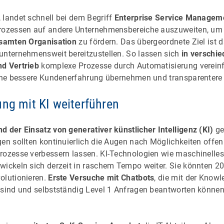
 landet schnell bei dem Begriff
Enterprise Service Managem
Prozessen auf andere Unternehmensbereiche auszuweiten, u
esamten Organisation
zu fördern. Das übergeordnete Ziel ist da
unternehmensweit bereitzustellen. So lassen sich
in verschi
nd Vertrieb
komplexe Prozesse durch Automatisierung verein
eine bessere Kundenerfahrung übernehmen und transparentere
ung mit KI weiterführen
 der Einsatz von generativer künstlicher Intelligenz (KI)
ge
en sollten kontinuierlich die Augen nach Möglichkeiten offen
rozesse verbessern lassen. KI-Technologien wie maschinelles
wickeln sich derzeit in raschem Tempo weiter. Sie könnten 2
olutionieren.
Erste Versuche mit Chatbots
, die mit der Know
 sind und selbstständig Level 1 Anfragen beantworten können