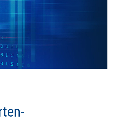
rten-