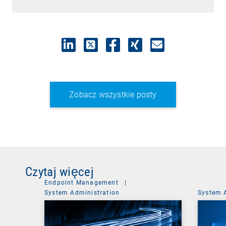
Zobacz wszystkie posty
Czytaj więcej
Endpoint Management
|
System Administration
System 