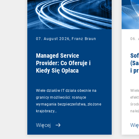
07. August 2026,
Franz Braun
06.
Managed Service
Sof
Provider: Co Oferuje i
(Sa
Kiedy Się Opłaca
i p
Wiele działów IT działa obecnie na
Wiel
granicy możliwości: rosnące
efek
wymagania bezpieczeństwa, złożone
środ
krajobrazy…
nale
Więcej
Wię