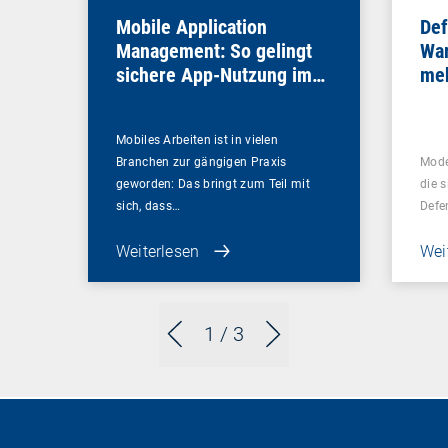
Mobile Application
Def
Management: So gelingt
War
sichere App-Nutzung im
meh
Unternehmen
bra
Mobiles Arbeiten ist in vielen
Branchen zur gängigen Praxis
Mode
geworden: Das bringt zum Teil mit
die s
sich, dass…
Defe
Weiterlesen
Wei
1
/ 3