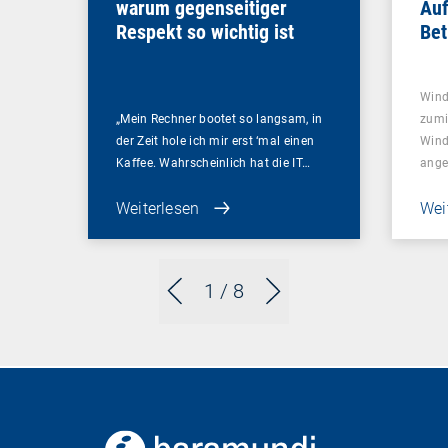
warum gegenseitiger
Auf
Respekt so wichtig ist
Bet
min
Wind
„Mein Rechner bootet so langsam, in
zumi
der Zeit hole ich mir erst ‘mal einen
Wind
Kaffee. Wahrscheinlich hat die IT…
ange
Weiterlesen
Wei
1
/ 8