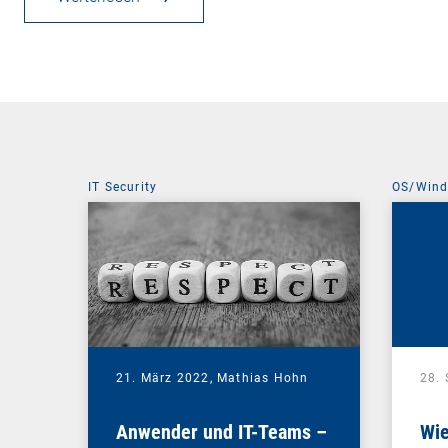
IT Security
OS/Win
21. März 2022,
Mathias Hohn
28.
Anwender und IT-Teams –
Wie