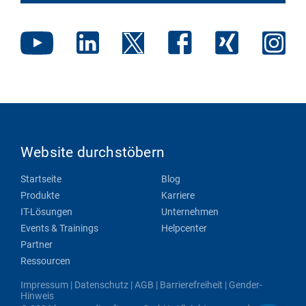
Website durchstöbern
Startseite
Blog
Produkte
Karriere
IT-Lösungen
Unternehmen
Events & Trainings
Helpcenter
Partner
Ressourcen
Impressum
|
Datenschutz
|
AGB
|
Barrierefreiheit
|
Gender-
Hinweis