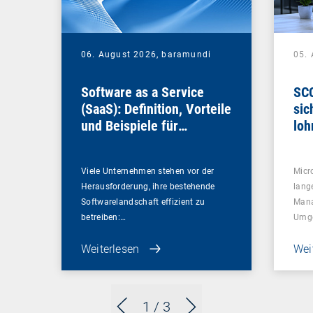
06. August 2026,
baramundi
05.
Software as a Service
SCC
(SaaS): Definition, Vorteile
sic
und Beispiele für
loh
Unternehmen
Viele Unternehmen stehen vor der
Micr
Herausforderung, ihre bestehende
lang
Softwarelandschaft effizient zu
Mana
betreiben:…
Umg
Weiterlesen
Wei
1
/ 3