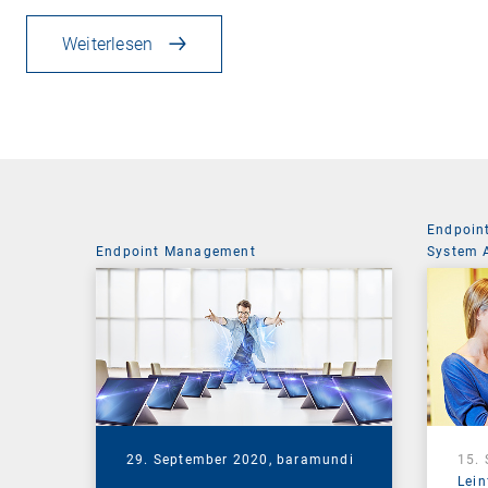
Weiterlesen
Endpoin
Endpoint Management
System 
29. September 2020,
baramundi
15.
Lein