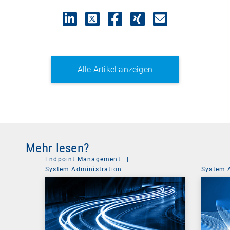
1
2
Alle Artikel anzeigen
Mehr lesen?
Endpoint Management
|
System Administration
System 