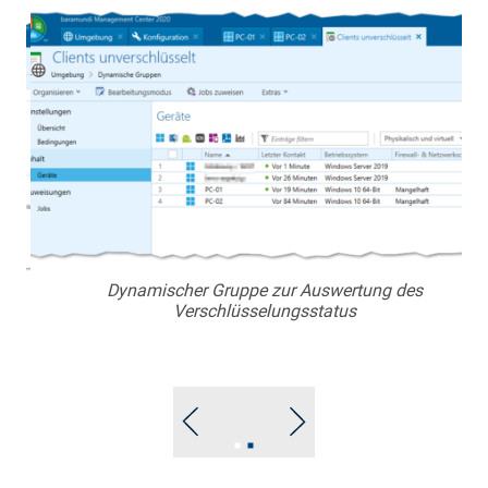
Dynamischer Gruppe zur Auswertung des
Verschlüsselungsstatus
Go
Go
to
to
slide
slide