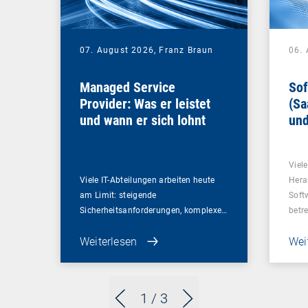
07. August 2026,
Franz Braun
06.
Managed Service
Sof
Provider: Was er leistet
(Sa
und wann er sich lohnt
und
Un
Viel
Viele IT-Abteilungen arbeiten heute
Hera
am Limit: steigende
Soft
Sicherheitsanforderungen, komplexe…
betr
Weiterlesen
Wei
1
/ 3