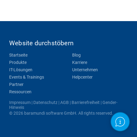
Website durchstöbern
Startseite
Blog
Produkte
Karriere
IT-Lösungen
Unternehmen
Events & Trainings
Helpcenter
Partner
Ressourcen
Impressum
|
Datenschutz
|
AGB
|
Barrierefreiheit
|
Gender-
Hinweis
© 2026 baramundi software GmbH. All rights reserved.