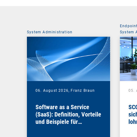
Endpoin
System Administration
System 
06. August 2026,
Franz Braun
05.
Software as a Service
SCC
(SaaS): Definition, Vorteile
sic
und Beispiele für
loh
Unternehmen