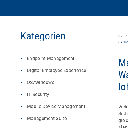
Kategorien
07. 
Syst
Endpoint Management
Ma
Digital Employee Experience
Wa
OS/Windows
lo
IT Security
Mobile Device Management
Viel
Sich
Management Suite
glei
Mana