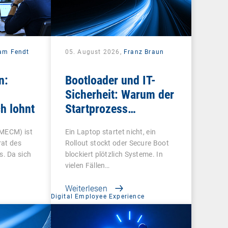
iam Fendt
05. August 2026,
Franz Braun
n:
Bootloader und IT-
Sicherheit: Warum der
h lohnt
Startprozess
entscheidend ist
 MECM) ist
Ein Laptop startet nicht, ein
rat des
Rollout stockt oder Secure Boot
. Da sich
blockiert plötzlich Systeme. In
vielen Fällen…
Weiterlesen
Digital Employee Experience