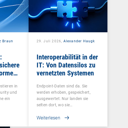
z Braun
29. Juli 2026,
Alexander Haugk
:
Interoperabilität in der
sichere
IT: Von Datensilos zu
forme
vernetzten Systemen
ren
stieren in
Endpoint-Daten sind da. Sie
curity und
werden erhoben, gespeichert,
ne ein
ausgewertet. Nur landen sie
selten dort, wo sie…
Weiterlesen