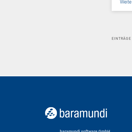
Weite
EINTRÄG
baramundi software GmbH