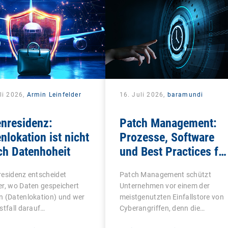
li 2026,
Armin Leinfelder
16. Juli 2026,
baramundi
nresidenz:
Patch Management:
nlokation ist nicht
Prozesse, Software
ch Datenhoheit
und Best Practices fü
IT-Teams
esidenz entscheidet
Patch Management schützt
r, wo Daten gespeichert
Unternehmen vor einem der
n (Datenlokation) und wer
meistgenutzten Einfallstore von
stfall darauf…
Cyberangriffen, denn die…