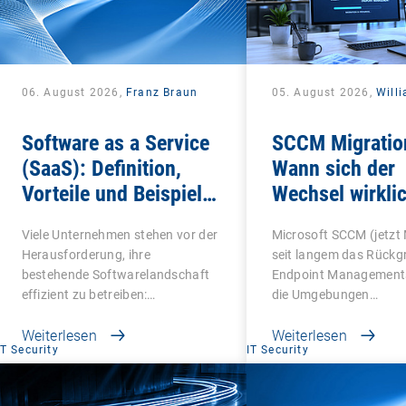
06. August 2026,
Franz Braun
05. August 2026,
Will
Software as a Service
SCCM Migratio
(SaaS): Definition,
Wann sich der
Vorteile und Beispiele
Wechsel wirklic
für Unternehmen
Viele Unternehmen stehen vor der
Microsoft SCCM (jetzt
Herausforderung, ihre
seit langem das Rückg
bestehende Softwarelandschaft
Endpoint Managements
effizient zu betreiben:…
die Umgebungen…
Weiterlesen
Weiterlesen
IT Security
IT Security