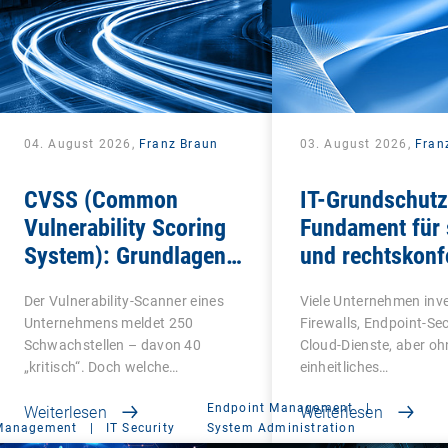
04. August 2026,
Franz Braun
03. August 2026,
Fran
CVSS (Common
IT-Grundschutz
Vulnerability Scoring
Fundament für 
System): Grundlagen
und rechtskon
für die
IT-Infrastruktu
Der Vulnerability-Scanner eines
Viele Unternehmen inve
Schwachstellenbewertung
Unternehmens meldet 250
Firewalls, Endpoint-Se
Schwachstellen – davon 40
Cloud-Dienste, aber oh
„kritisch“. Doch welche…
einheitliches…
Endpoint Management
|
Weiterlesen
Weiterlesen
 Management
|
IT Security
System Administration