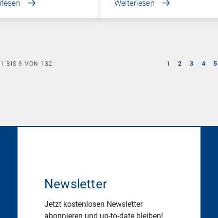
rlesen
Weiterlesen
E
1
BIS
9
VON
132
1
2
3
4
5
Newsletter
Jetzt kostenlosen Newsletter
abonnieren und up-to-date bleiben!