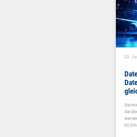
22. Ju
Date
Date
glei
Datenr
darübe
werde
im Ern