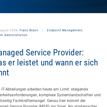
August 2026,
Franz Braun
|
Endpoint Management,
em Administration
naged Service Provider:
s er leistet und wann er sich
hnt
e IT-Abteilungen arbeiten heute am Limit: steigende
erheitsanforderungen, komplexe Systemlandschaften und
chzeitig Fachkräftemangel. Genau hier kommt der
ged Service Provider (MSP) ins Spiel. Als strategischer