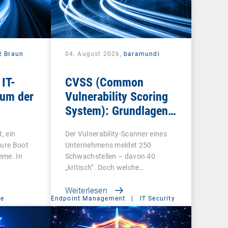
z Braun
04. August 2026,
baramundi
IT-
CVSS (Common
rum der
Vulnerability Scoring
System): Grundlagen
t
für die
, ein
Der Vulnerability-Scanner eines
Schwachstellenbewertung
cure Boot
Unternehmens meldet 250
teme. In
Schwachstellen – davon 40
„kritisch“. Doch welche…
Weiterlesen
ce
Endpoint Management
|
IT Security