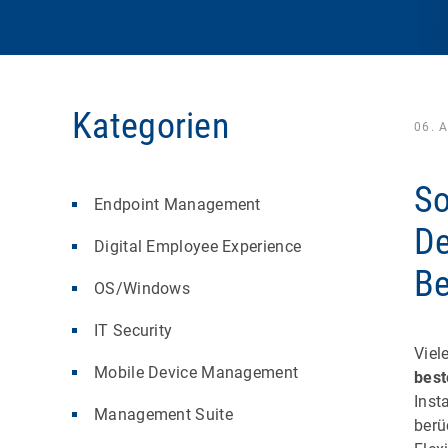
Kategorien
06. 
So
Endpoint Management
De
Digital Employee Experience
Be
OS/Windows
IT Security
Viel
Mobile Device Management
best
Inst
Management Suite
berü