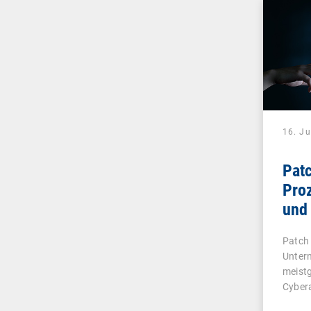
16. Ju
Pat
Pro
und 
IT-
Patch
Unter
meistg
Cybera