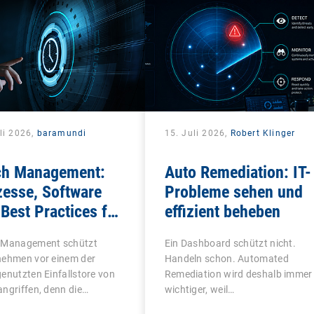
li 2026,
baramundi
15. Juli 2026,
Robert Klinger
ch Management:
Auto Remediation: IT-
zesse, Software
Probleme sehen und
Best Practices für
effizient beheben
Teams
 Management schützt
Ein Dashboard schützt nicht.
nehmen vor einem der
Handeln schon. Automated
enutzten Einfallstore von
Remediation wird deshalb immer
ngriffen, denn die…
wichtiger, weil…