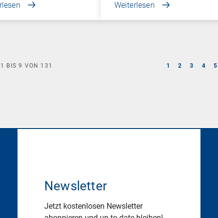
rlesen
Weiterlesen
E
1
BIS
9
VON
131
1
2
3
4
5
Newsletter
Jetzt kostenlosen Newsletter
abonnieren und up-to-date bleiben!