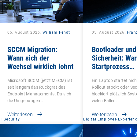
05. August 2026,
William Fendt
05. August 2026,
Fran
SCCM Migration:
Bootloader und 
Wann sich der
Sicherheit: Wa
Wechsel wirklich lohnt
Startprozess
entscheidend is
Microsoft SCCM (jetzt MECM) ist
Ein Laptop startet nicht
seit langem das Rückgrat des
Rollout stockt oder Se
Endpoint Managements. Da sich
blockiert plötzlich Sys
die Umgebungen…
vielen Fällen…
Weiterlesen
Weiterlesen
IT Security
Digital Employee Experien