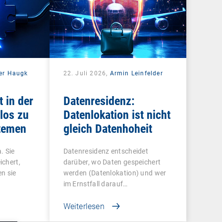
er Haugk
22. Juli 2026,
Armin Leinfelder
t in der
Datenresidenz:
los zu
Datenlokation ist nicht
temen
gleich Datenhoheit
. Sie
Datenresidenz entscheidet
ichert,
darüber, wo Daten gespeichert
n sie
werden (Datenlokation) und wer
im Ernstfall darauf…
Weiterlesen