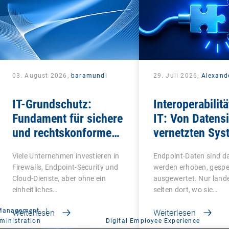
03. August 2026,
baramundi
29. Juli 2026,
Alexand
IT-Grundschutz:
Interoperabilitä
Fundament für sichere
IT: Von Datensi
und rechtskonforme
vernetzten Sys
IT-Infrastrukturen
Viele Unternehmen investieren in
Endpoint-Daten sind da
Firewalls, Endpoint-Security und
werden erhoben, gespe
Cloud-Dienste, aber ohne ein
ausgewertet. Nur lande
einheitliches…
selten dort, wo sie…
 Management
|
Weiterlesen
Weiterlesen
ministration
Digital Employee Experience