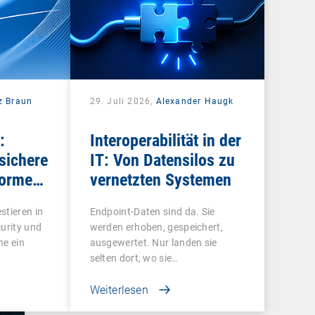
z Braun
29. Juli 2026,
Alexander Haugk
:
Interoperabilität in der
sichere
IT: Von Datensilos zu
forme
vernetzten Systemen
ren
stieren in
Endpoint-Daten sind da. Sie
curity und
werden erhoben, gespeichert,
ne ein
ausgewertet. Nur landen sie
selten dort, wo sie…
Weiterlesen