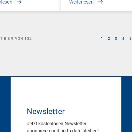
rlesen
Weiterlesen
E
1
BIS
9
VON
132
1
2
3
4
5
Newsletter
Jetzt kostenlosen Newsletter
abonnieren und up-to-date bleiben!