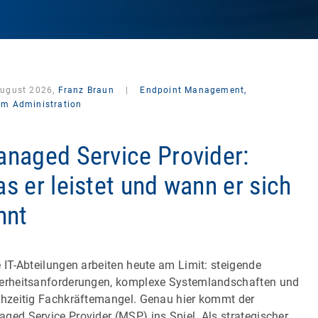
August 2026,
Franz Braun
|
Endpoint Management,
em Administration
naged Service Provider:
s er leistet und wann er sich
hnt
e IT-Abteilungen arbeiten heute am Limit: steigende
erheitsanforderungen, komplexe Systemlandschaften und
chzeitig Fachkräftemangel. Genau hier kommt der
ged Service Provider (MSP) ins Spiel. Als strategischer