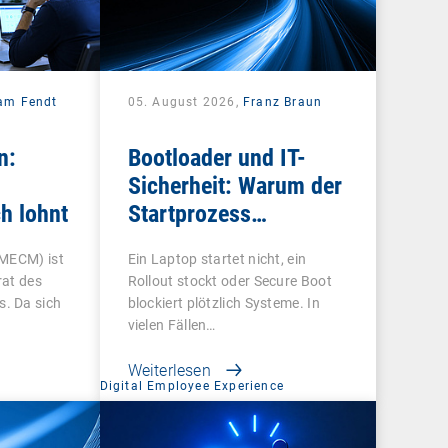
iam Fendt
05. August 2026,
Franz Braun
n:
Bootloader und IT-
Sicherheit: Warum der
h lohnt
Startprozess
entscheidend ist
 MECM) ist
Ein Laptop startet nicht, ein
rat des
Rollout stockt oder Secure Boot
. Da sich
blockiert plötzlich Systeme. In
vielen Fällen…
Weiterlesen
Digital Employee Experience