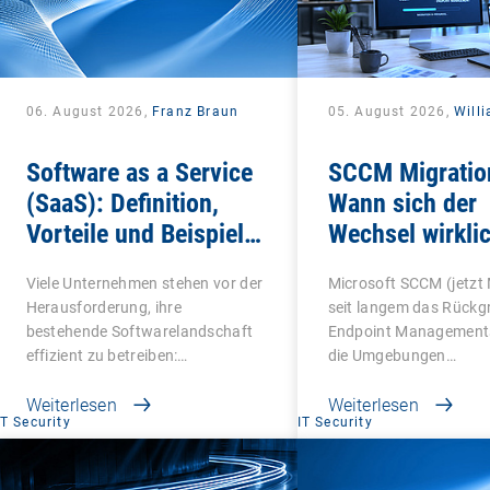
06. August 2026,
Franz Braun
05. August 2026,
Will
Software as a Service
SCCM Migratio
(SaaS): Definition,
Wann sich der
Vorteile und Beispiele
Wechsel wirklic
für Unternehmen
Viele Unternehmen stehen vor der
Microsoft SCCM (jetzt
Herausforderung, ihre
seit langem das Rückg
bestehende Softwarelandschaft
Endpoint Managements
effizient zu betreiben:…
die Umgebungen…
Weiterlesen
Weiterlesen
IT Security
IT Security