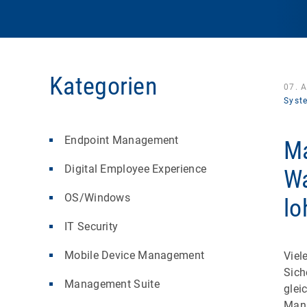
Kategorien
07. 
Syst
Endpoint Management
Ma
Digital Employee Experience
Wa
OS/Windows
lo
IT Security
Mobile Device Management
Viel
Sich
Management Suite
glei
Mana