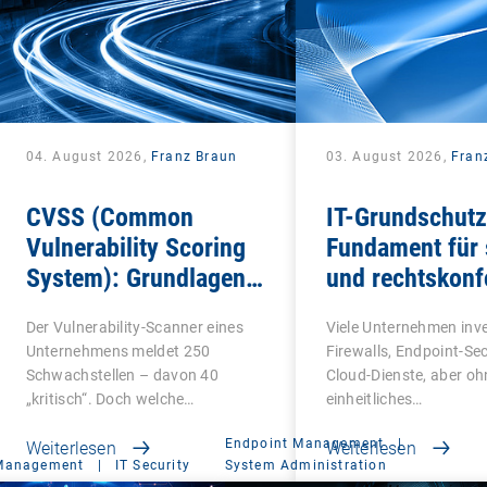
04. August 2026,
Franz Braun
03. August 2026,
Fran
CVSS (Common
IT-Grundschutz
Vulnerability Scoring
Fundament für 
System): Grundlagen
und rechtskon
für die
IT-Infrastruktu
Der Vulnerability-Scanner eines
Viele Unternehmen inve
Schwachstellenbewertung
Unternehmens meldet 250
Firewalls, Endpoint-Se
Schwachstellen – davon 40
Cloud-Dienste, aber oh
„kritisch“. Doch welche…
einheitliches…
Endpoint Management
|
Weiterlesen
Weiterlesen
 Management
|
IT Security
System Administration