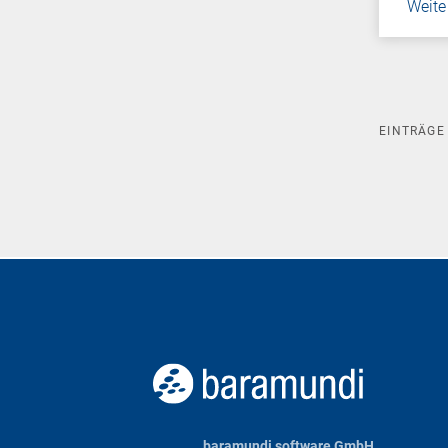
Weite
EINTRÄG
baramundi software GmbH