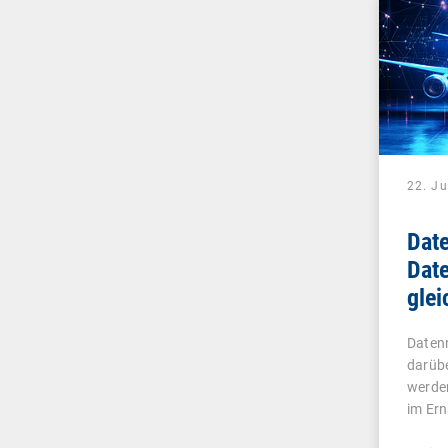
22. Ju
Date
Date
glei
Datenr
darübe
werde
im Ern