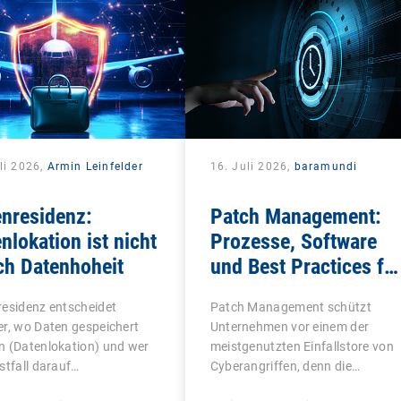
li 2026,
Armin Leinfelder
16. Juli 2026,
baramundi
nresidenz:
Patch Management:
nlokation ist nicht
Prozesse, Software
ch Datenhoheit
und Best Practices fü
IT-Teams
esidenz entscheidet
Patch Management schützt
r, wo Daten gespeichert
Unternehmen vor einem der
n (Datenlokation) und wer
meistgenutzten Einfallstore von
stfall darauf…
Cyberangriffen, denn die…