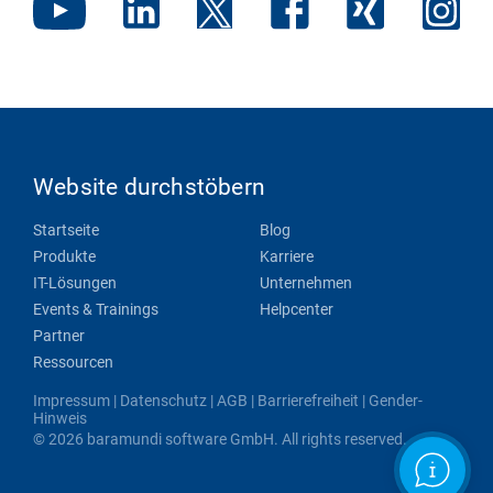
Website durchstöbern
Startseite
Blog
Produkte
Karriere
IT-Lösungen
Unternehmen
Events & Trainings
Helpcenter
Partner
Ressourcen
Impressum
|
Datenschutz
|
AGB
|
Barrierefreiheit
|
Gender-
Hinweis
© 2026 baramundi software GmbH. All rights reserved.