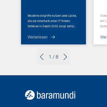
braucht
Moderne Angriffe nutzen jede Lücke,
Viel
die sie innerhalb einer IT finden.
am L
Defense in Depth (DiD) sorgt dafür,…
Sich
Weiterlesen
Wei
1
/ 8