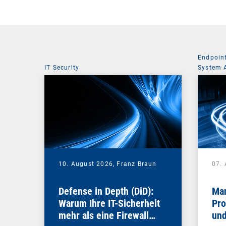
Endpoin
IT Security
System 
10. August 2026,
Franz Braun
07.
Defense in Depth (DiD):
Man
Warum Ihre IT-Sicherheit
Pro
mehr als eine Firewall
und