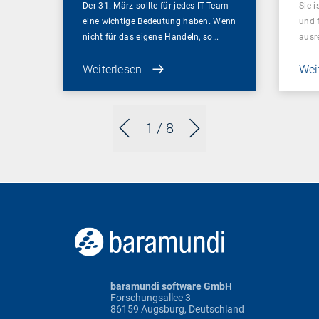
Der 31. März sollte für jedes IT-Team
Sie i
eine wichtige Bedeutung haben. Wenn
und 
nicht für das eigene Handeln, so…
ausr
Weiterlesen
Wei
1
/ 8
baramundi software GmbH
Forschungsallee 3
86159 Augsburg, Deutschland