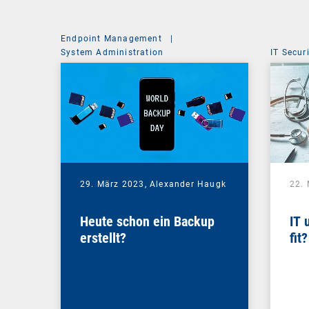
Endpoint Management
|
System Administration
IT Secur
29. März 2023,
Alexander Haugk
22.
Heute schon ein Backup
IT 
erstellt?
fit?