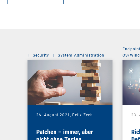
Endpoin
IT Security
|
System Administration
OS/Win
26. August 2021,
Felix Zech
23.
Patchen – immer, aber
Ric
nicht ohne Testen
Def