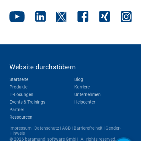
Website durchstöbern
Startseite
Blog
Produkte
Karriere
IT-Lösungen
Unternehmen
Events & Trainings
Helpcenter
Partner
Ressourcen
Impressum
|
Datenschutz
|
AGB
|
Barrierefreiheit
|
Gender-
Hinweis
© 2026 baramundi software GmbH. All rights reserved.