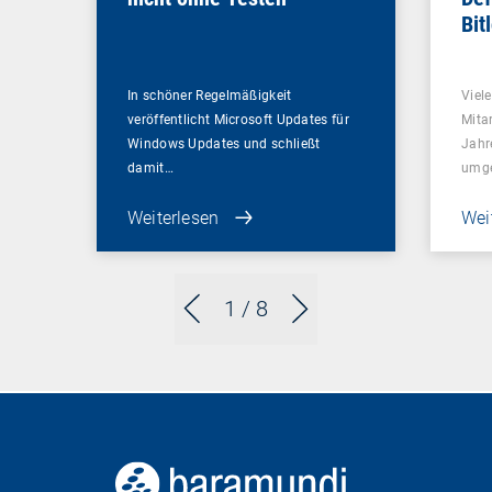
Bit
In schöner Regelmäßigkeit
Viel
veröffentlicht Microsoft Updates für
Mitar
Windows Updates und schließt
Jahr
damit…
umge
Weiterlesen
Wei
1
/ 8