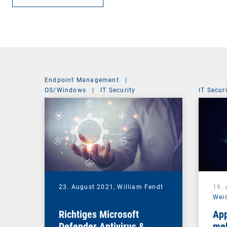
Endpoint Management
|
OS/Windows
|
IT Security
IT Secur
23. August 2021,
William Fendt
19.
Wei
Richtiges Microsoft
App
Defender Antivirus &
meh