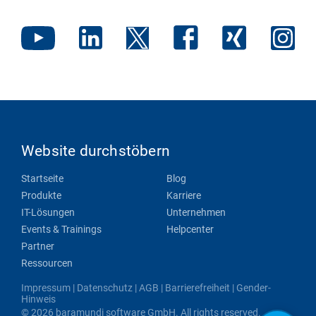
Website durchstöbern
Startseite
Blog
Produkte
Karriere
IT-Lösungen
Unternehmen
Events & Trainings
Helpcenter
Partner
Ressourcen
Impressum
|
Datenschutz
|
AGB
|
Barrierefreiheit
|
Gender-
Hinweis
© 2026 baramundi software GmbH. All rights reserved.