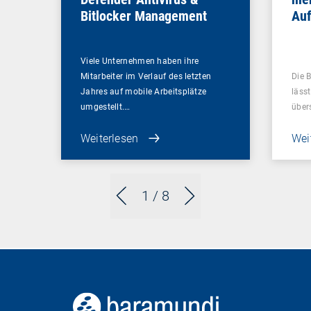
Bitlocker Management
Au
Viele Unternehmen haben ihre
Mitarbeiter im Verlauf des letzten
Die 
Jahres auf mobile Arbeitsplätze
lässt
umgestellt.…
über
Weiterlesen
Wei
1
/ 8