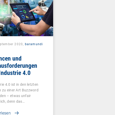
eptember 2020,
baramundi
ncen und
ausforderungen
Industrie 4.0
rie 4.0 ist in den letzten
 zu einer Art Buzzword
den – etwas unfair
lich, denn das…
rlesen