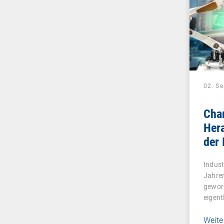
02. S
Cha
Her
der 
Indust
Jahren
gewor
eigent
Weite