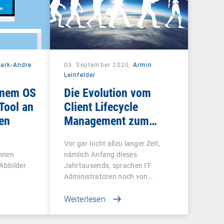
ark-Andre
03. September 2020,
Armin
Leinfelder
inem OS
Die Evolution vom
Tool an
Client Lifecycle
en
Management zum
Unified Endpoint
Vor gar nicht allzu langer Zeit,
Management
nnen
nämlich Anfang dieses
 Abbilder
Jahrtausends, sprachen IT-
Administratoren noch von…
Weiterlesen