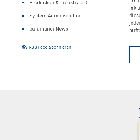
10 h
Production & Industry 4.0
inkl
die
System Administration
jede
baramundi News
auft
RSS Feed abonnieren