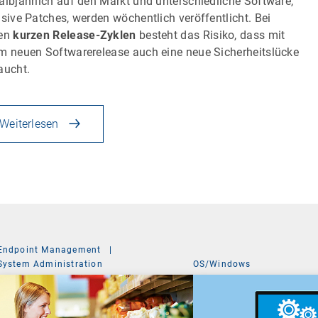
albjährlich auf den Markt und unterschiedliche Software,
usive Patches, werden wöchentlich veröffentlicht. Bei
sen
kurzen Release-Zyklen
besteht das Risiko, dass mit
m neuen Softwarerelease auch eine neue Sicherheitslücke
aucht.
Weiterlesen
Endpoint Management
|
System Administration
OS/Windows