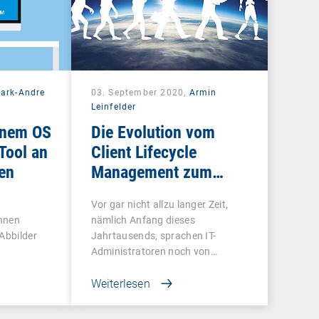
ark-Andre
03. September 2020,
Armin
Leinfelder
inem OS
Die Evolution vom
Tool an
Client Lifecycle
en
Management zum
Unified Endpoint
Vor gar nicht allzu langer Zeit,
Management
nnen
nämlich Anfang dieses
 Abbilder
Jahrtausends, sprachen IT-
Administratoren noch von…
Weiterlesen