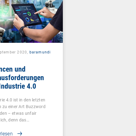
eptember 2020,
baramundi
ncen und
ausforderungen
Industrie 4.0
rie 4.0 ist in den letzten
 zu einer Art Buzzword
den – etwas unfair
lich, denn das…
rlesen