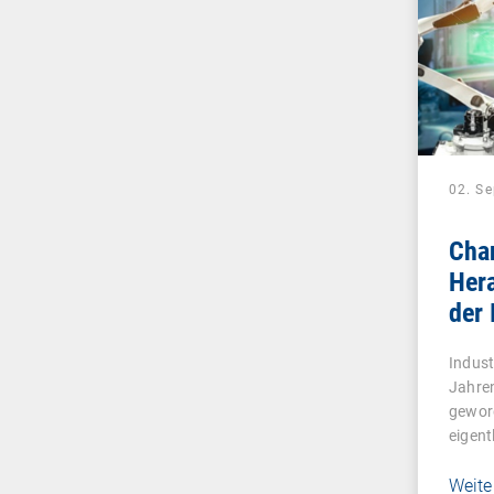
02. S
Cha
Her
der 
Indust
Jahren
gewor
eigent
Weite