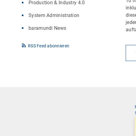
10 h
Production & Industry 4.0
inkl
die
System Administration
jede
baramundi News
auft
RSS Feed abonnieren