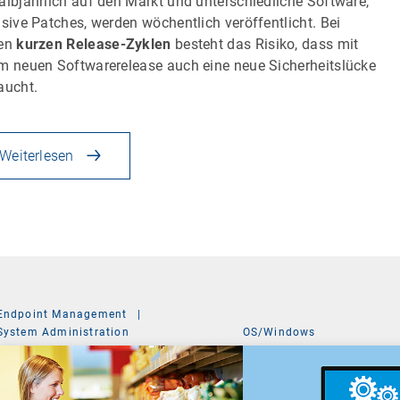
albjährlich auf den Markt und unterschiedliche Software,
usive Patches, werden wöchentlich veröffentlicht. Bei
sen
kurzen Release-Zyklen
besteht das Risiko, dass mit
m neuen Softwarerelease auch eine neue Sicherheitslücke
aucht.
Weiterlesen
Endpoint Management
|
System Administration
OS/Windows