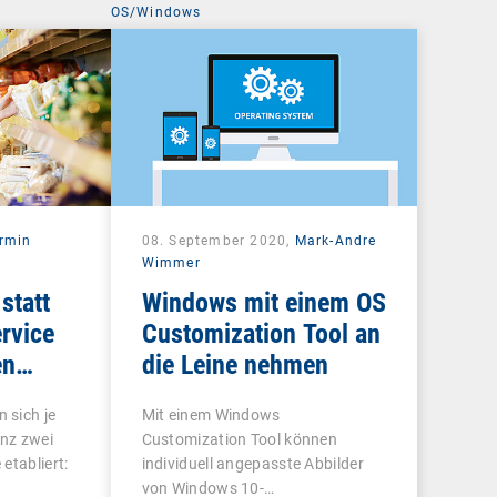
OS/Windows
rmin
08. September 2020,
Mark-Andre
Wimmer
statt
Windows mit einem OS
rvice
Customization Tool an
en
die Leine nehmen
 sich je
Mit einem Windows
nz zwei
Customization Tool können
etabliert:
individuell angepasste Abbilder
von Windows 10-