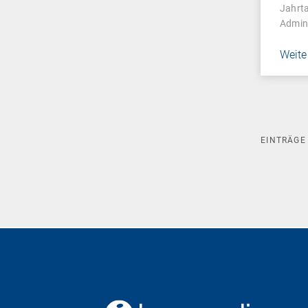
Jahrta
Admin
Weite
EINTRÄG