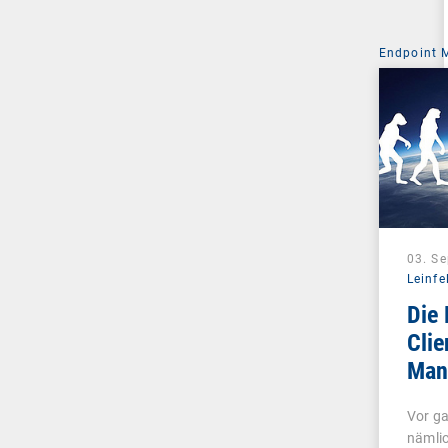
Endpoint
03. S
Leinfe
Die 
Clie
Man
Unif
Vor ga
Man
nämli