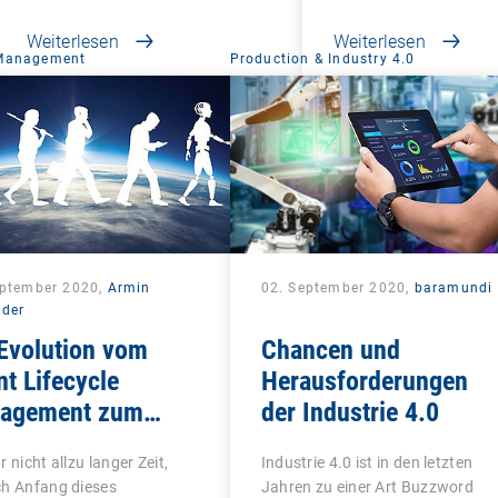
Weiterlesen
Weiterlesen
 Management
Production & Industry 4.0
eptember 2020,
Armin
02. September 2020,
baramundi
lder
Evolution vom
Chancen und
nt Lifecycle
Herausforderungen
agement zum
der Industrie 4.0
ied Endpoint
r nicht allzu langer Zeit,
Industrie 4.0 ist in den letzten
agement
ch Anfang dieses
Jahren zu einer Art Buzzword