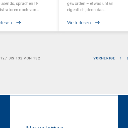
usends, sprachen IT-
geworden – etwas unfair
istratoren noch von…
eigentlich, denn das…
rlesen
Weiterlesen
E
127
BIS
132
VON
132
VORHERIGE
1