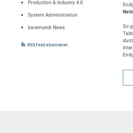
Production & Industry 4.0
Endg
Netz
System Administration
So g
baramundi News
Tabl
dur
RSS Feed abonnieren
inte
Endg