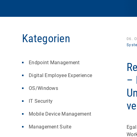
Kategorien
06. 
Syst
Endpoint Management
Re
Digital Employee Experience
– 
OS/Windows
Un
IT Security
ve
Mobile Device Management
Management Suite
Egal
Work