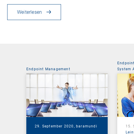
Weiterlesen
Endpoin
Endpoint Management
System 
29. September 2020,
baramundi
15.
Lein