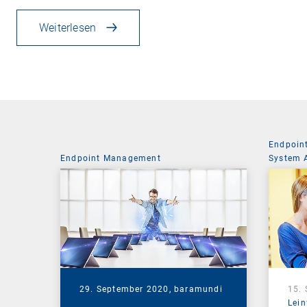
Weiterlesen
Endpoin
Endpoint Management
System 
29. September 2020,
baramundi
15.
Lein