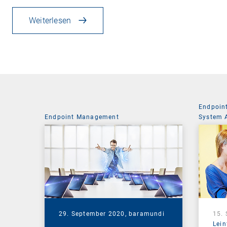
Weiterlesen
Endpoin
Endpoint Management
System 
29. September 2020,
baramundi
15.
Lein