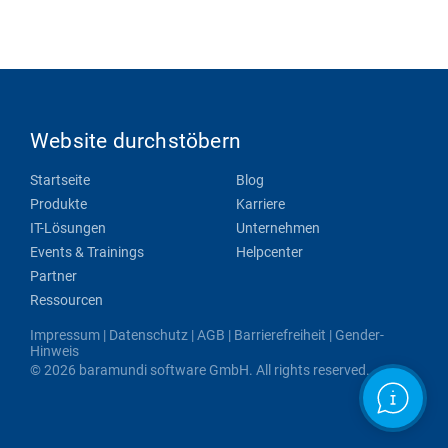
Website durchstöbern
Startseite
Blog
Produkte
Karriere
IT-Lösungen
Unternehmen
Events & Trainings
Helpcenter
Partner
Ressourcen
Impressum
|
Datenschutz
|
AGB
|
Barrierefreiheit
|
Gender-
Hinweis
© 2026 baramundi software GmbH. All rights reserved.