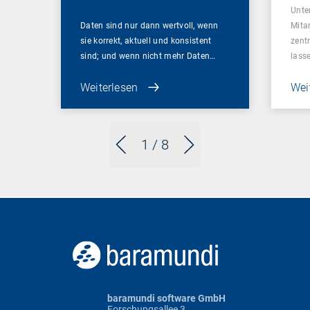
Unte
Daten sind nur dann wertvoll, wenn
Mita
sie korrekt, aktuell und konsistent
zent
sind; und wenn nicht mehr Daten…
lass
Weiterlesen
Wei
1
/ 8
baramundi software GmbH
Forschungsallee 3