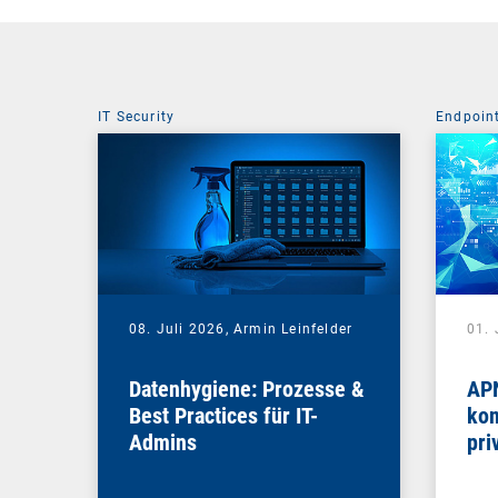
IT Security
Endpoin
08. Juli 2026,
Armin Leinfelder
01. 
Datenhygiene: Prozesse &
APN
Best Practices für IT-
kom
Admins
pri
Na