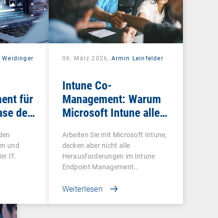
 Weidinger
06. März 2026,
Armin Leinfelder
Intune Co-
ent für
Management: Warum
ase der
Microsoft Intune allein
oft nicht reicht
 den
Arbeiten Sie mit Microsoft Intune,
en und
decken aber nicht alle
er IT.
Herausforderungen im Intune
Endpoint Management…
Weiterlesen