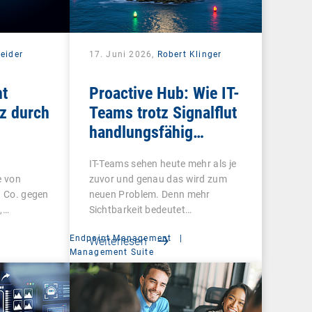
eider
17. Juni 2026,
Robert Klinger
nt
Proactive Hub: Wie IT-
tz durch
Teams trotz Signalflut
handlungsfähig
werden
IT-Teams sehen heute mehr als je
e von
zuvor und genau das wird zum
d Co. gegen
neuen Problem. Denn mehr
,…
Sichtbarkeit bedeutet…
Endpoint Management
|
Weiterlesen
Management Suite