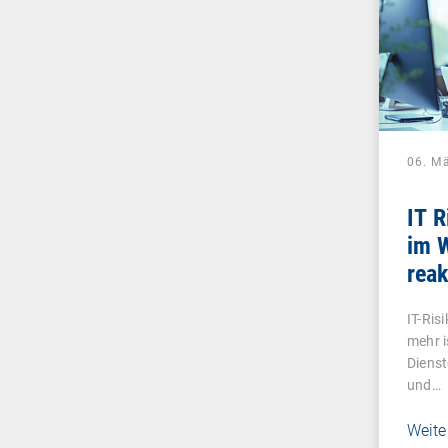
06. M
IT 
im 
reak
digi
IT-Ris
mehr i
Dienst
und…
Weite