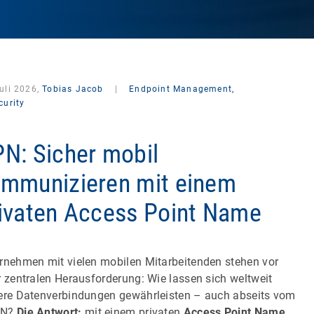
uli 2026,
Tobias Jacob
|
Endpoint Management,
curity
N: Sicher mobil
mmunizieren mit einem
ivaten Access Point Name
rnehmen mit vielen mobilen Mitarbeitenden stehen vor
r zentralen Herausforderung: Wie lassen sich weltweit
ere Datenverbindungen gewährleisten – auch abseits vom
AN?
Die Antwort:
mit einem privaten
Access Point Name