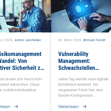
ärz 2026,
Armin Leinfelder
06. März 2026,
William Fendt
Risikomanagement
Vulnerability
Wandel: Von
Management:
tiver Sicherheit zu
Schwachstellen
taler Souveränität
finden, bevor es
iken lassen sich heute nicht
Jeden Tag werden neue digitale
andere tun
soliert betrachten. Cloud-
Einfallstore entdeckt. Ein
e, mobile Arbeitsplätze
vergessener Patch hier, eine
falsche Konfiguration…
rlesen
Weiterlesen