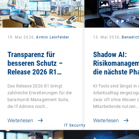
19. Mai 2026,
Armin Leinfelder
13. Mai 2026,
Benedict
Transparenz für
Shadow AI:
besseren Schutz –
Risikomanagem
Release 2026 R1
die nächste Ph
bringt Klarheit in viele
Schatten-IT
Das Release 2026 R1 bringt
KI-Tools sind längst in
Bereiche
zahlreiche Erweiterungen für die
Arbeitsalltag eingezog
baramundi Management Suite,
zwar oft ohne Wissen d
die IT-Admins noch…
Mitarbeitende nutzen…
Weiterlesen
Weiterlesen
IT Security