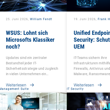
25. Juni 2026,
William Fendt
19. Juni 2026,
Frank H
WSUS: Lohnt sich
Unified Endpoi
Microsofts Klassiker
Security: Schu
noch?
UEM
Updates sind ein zentraler
IT-Teams sichern ihre
Bestandteil jeder IT-
Infrastrukturen mithilf
Sicherheitsstrategie und zugleich
Firewalls, Antivirus un
in vielen Unternehmen ein…
Malware, Ransomware
Weiterlesen
Weiterlesen
Management Suite
IT Security