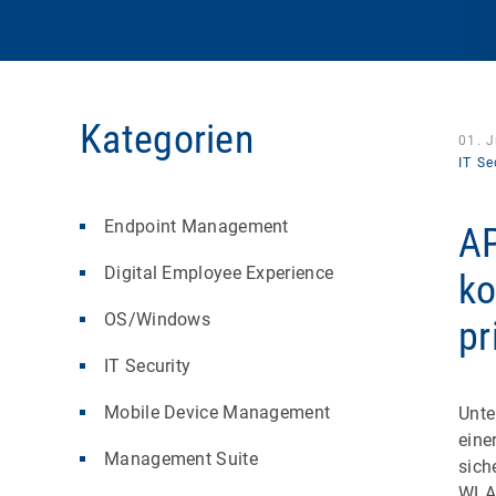
Kategorien
01. J
IT Se
Endpoint Management
AP
Digital Employee Experience
ko
OS/Windows
pr
IT Security
Mobile Device Management
Unte
eine
Management Suite
sich
WL