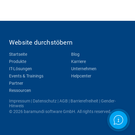
Website durchstöbern
Startseite
Blog
Produkte
Karriere
IT-Lösungen
Unternehmen
Events & Trainings
Helpcenter
Partner
Ressourcen
Impressum
|
Datenschutz
|
AGB
|
Barrierefreiheit
|
Gender-
Hinweis
© 2026 baramundi software GmbH. All rights reserved.