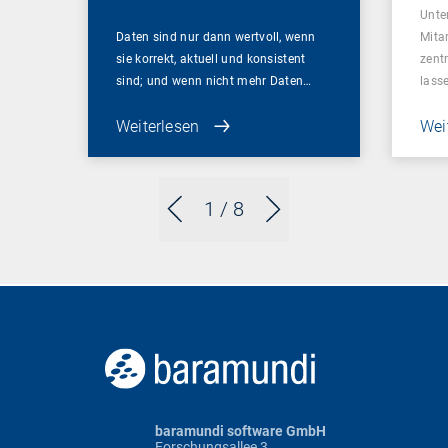
Unte
Daten sind nur dann wertvoll, wenn
Mita
sie korrekt, aktuell und konsistent
zent
sind; und wenn nicht mehr Daten…
lass
Weiterlesen
Wei
1
/ 8
baramundi software GmbH
Forschungsallee 3