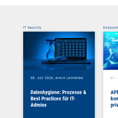
IT Security
Endpoin
08. Juli 2026,
Armin Leinfelder
01. 
Datenhygiene: Prozesse &
APN
Best Practices für IT-
kom
Admins
pri
Na