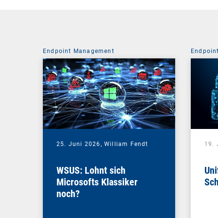
Endpoint Management
Endpoin
25. Juni 2026,
William Fendt
19. 
WSUS: Lohnt sich
Uni
Microsofts Klassiker
Sch
noch?