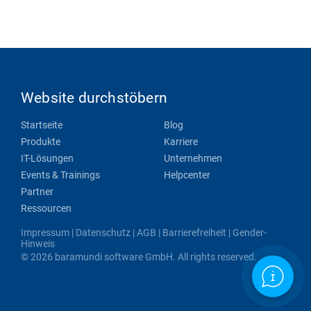
Website durchstöbern
Startseite
Blog
Produkte
Karriere
IT-Lösungen
Unternehmen
Events & Trainings
Helpcenter
Partner
Ressourcen
Impressum
|
Datenschutz
|
AGB
|
Barrierefreiheit
|
Gender-
Hinweis
© 2026 baramundi software GmbH. All rights reserved.