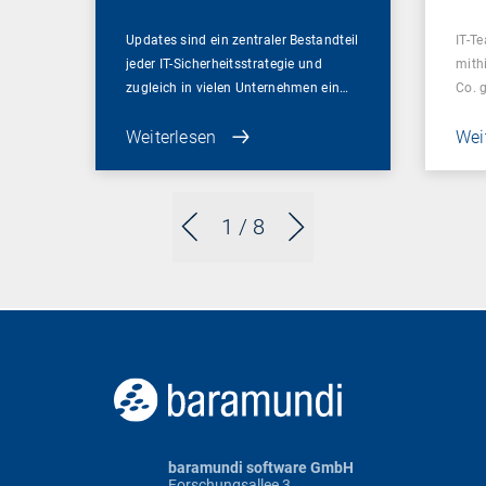
Updates sind ein zentraler Bestandteil
IT-Te
jeder IT-Sicherheitsstrategie und
mithi
zugleich in vielen Unternehmen ein…
Co. 
Weiterlesen
Wei
1
/ 8
baramundi software GmbH
Forschungsallee 3