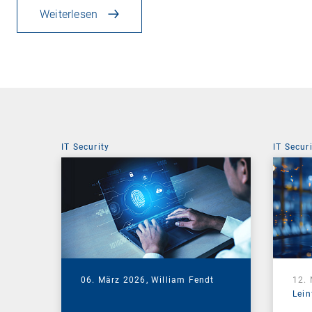
Weiterlesen
IT Security
IT Secur
06. März 2026,
William Fendt
12.
Lein