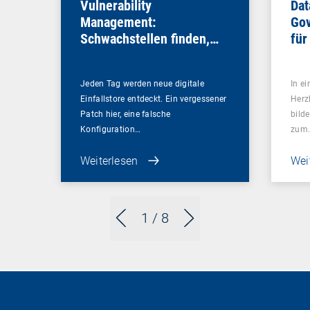
Vulnerability
Dat
Management:
Gov
Schwachstellen finden,
für
bevor es andere tun
Sou
Jeden Tag werden neue digitale
In ei
Einfallstore entdeckt. Ein vergessener
Herz
Patch hier, eine falsche
bilde
Konfiguration…
zum
Weiterlesen
Wei
1
/ 8