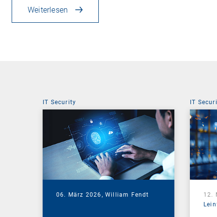
Weiterlesen
IT Security
IT Secur
06. März 2026,
William Fendt
12.
Lein