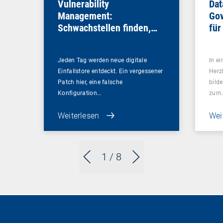
Vulnerability
Dat
Management:
Gov
Schwachstellen finden,
für
bevor es andere tun
Sou
Jeden Tag werden neue digitale
In ei
Einfallstore entdeckt. Ein vergessener
Herz
Patch hier, eine falsche
bilde
Konfiguration…
zum
Weiterlesen
Wei
1
/ 8