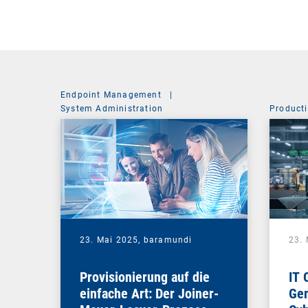
Endpoint Management
|
System Administration
Producti
23. Mai 2025,
baramundi
23.
Provisionierung auf die
IT 
einfache Art: Der Joiner-
Gem