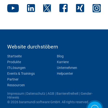
Website durchstöbern
Startseite
Blog
Produkte
Karriere
IT-Lösungen
Unternehmen
Events & Trainings
Helpcenter
Partner
Ressourcen
Impressum
|
Datenschutz
|
AGB
|
Barrierefreiheit
|
Gender-
Hinweis
© 2026 baramundi software GmbH. All rights reserved.