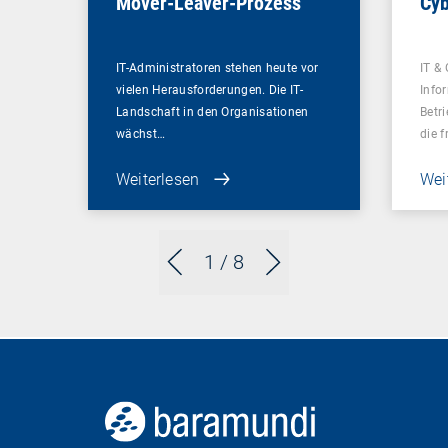
Mover-Leaver-Prozess
Cyb
IT-Administratoren stehen heute vor
IT & 
vielen Herausforderungen. Die IT-
Info
Landschaft in den Organisationen
Betr
wächst…
die 
Weiterlesen
Wei
1
/ 8