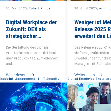
02. Mai 2025,
Robert Klinger
30. April 2025,
Armin L
Digital Workplace der
Weniger ist Meh
Zukunft: DEX als
Release 2025 R
strategischer
erweitert das L
Gamechanger für
Management u
Die Gestaltung des digitalen
Das Release 2025 R1 
Unternehmen
macht Schluss 
Arbeitsplatzes entscheidet heute
vielfach gewünschten
Altlasten
über Produktivität, Zufriedenheit
Erweiterungen für die
und…
Management Suite abe
Weiterlesen
Weiterlesen
Endpoint Management
|
IT Security
Digital Employee Experien