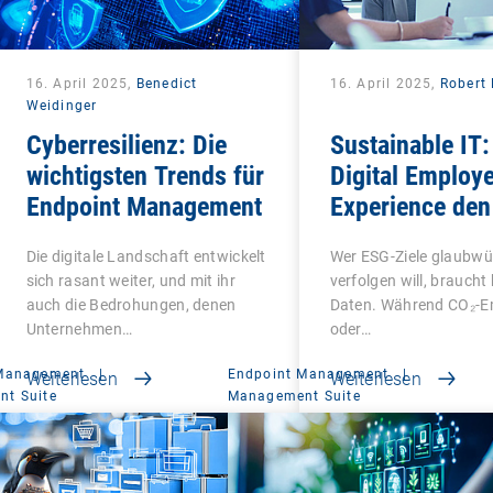
16. April 2025,
Benedict
16. April 2025,
Robert 
Weidinger
Cyberresilienz: Die
Sustainable IT:
wichtigsten Trends für
Digital Employ
Endpoint Management
Experience den
Faktor in ESG 
Die digitale Landschaft entwickelt
Wer ESG-Ziele glaubwü
macht
sich rasant weiter, und mit ihr
verfolgen will, braucht
auch die Bedrohungen, denen
Daten. Während CO₂-E
Unternehmen…
oder…
 Management
|
Endpoint Management
|
Weiterlesen
Weiterlesen
t Suite
Management Suite