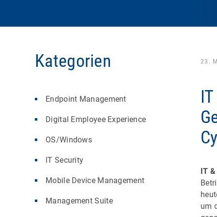
Kategorien
23. 
IT
Endpoint Management
Ge
Digital Employee Experience
Cy
OS/Windows
IT Security
IT &
Mobile Device Management
Betr
heut
Management Suite
um d