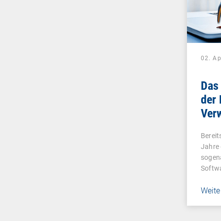
02. Ap
Das 
der 
Ver
Bereit
Jahre 
sogen
Softwa
Weite