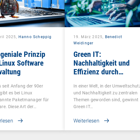
ril 2025,
Hanno Scheppig
19. März 2025,
Benedict
Weidinger
geniale Prinzip
Green IT:
Linux Software
Nachhaltigkeit und
waltung
Effizienz durch
intelligentes Endpoint
s seit Anfang der 90er
In einer Welt, in der Umweltschut
Management
gibt es bei Linux
und Nachhaltigkeit zu zentralen
annte Paketmanager für
Themen geworden sind, gewinnt
re. Diese Art der…
Green IT…
rlesen
Weiterlesen