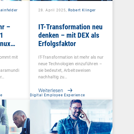
einfelder
28. April 2025,
Robert Klinger
r –
IT-Transformation neu
1
denken – mit DEX als
inux
Erfolgsfaktor
nd
kommt mit
IT-Transformation ist mehr als nur
mit
neue Technologien einzuführen –
 baramundi
sie bedeutet, Arbeitsweisen
r…
nachhaltig zu…
Weiterlesen
ce
Digital Employee Experience