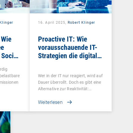
Klinger
16. April 2025,
Robert Klinger
 Wie
Proactive IT: Wie
ee
vorausschauende IT-
 Social-
Strategien die digitale
messbar
Mitarbeitererfahrung
rdig
revolutionieren
 belastbare
Wer in der IT nur reagiert, wird auf
missionen
Dauer überrollt. Doch es gibt eine
Alternative zur Reaktivität:…
Weiterlesen