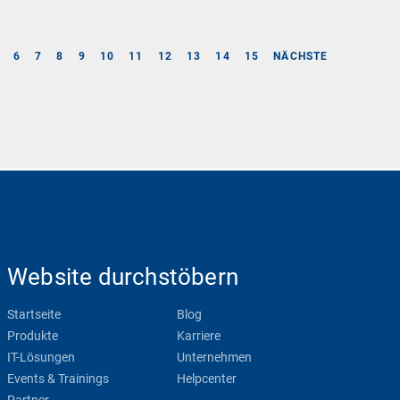
6
7
8
9
10
11
12
13
14
15
NÄCHSTE
Website durchstöbern
Startseite
Blog
Produkte
Karriere
IT-Lösungen
Unternehmen
Events & Trainings
Helpcenter
Partner