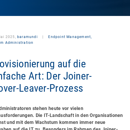
Mai 2025,
baramundi
|
Endpoint Management,
em Administration
ovisionierung auf die
nfache Art: Der Joiner-
ver-Leaver-Prozess
dministratoren stehen heute vor vielen
usforderungen. Die IT-Landschaft in den Organisationen
hst und mit dem Wachstum kommen immer neue
aben auf die IT zu. Besonders im Rahmen des
Joiner-