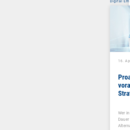
Digital Em
16. Ap
Proa
vor
Stra
Mita
revo
Wer in
Dauer 
Altern