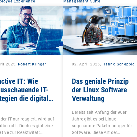
ployee Experience
Management Suite
ril 2025,
Robert Klinger
02. April 2025,
Hanno Scheppig
ctive IT: Wie
Das geniale Prinzip
ausschauende IT-
der Linux Software
tegien die digitale
Verwaltung
rbeitererfahrung
Bereits seit Anfang der 90er
lutionieren
 der IT nur reagiert, wird auf
Jahre gibt es bei Linux
überrollt. Doch es gibt eine
sogenannte Paketmanager für
ative zur Reaktivität:…
Software. Diese Art der…