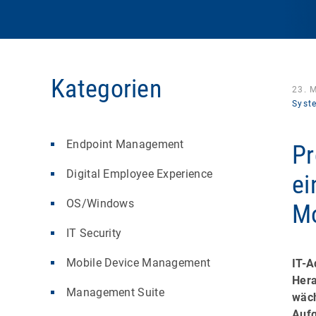
Kategorien
23. 
Syst
Endpoint Management
Pr
Digital Employee Experience
ei
OS/Windows
Mo
IT Security
Mobile Device Management
IT-A
Hera
Management Suite
wäc
Aufg