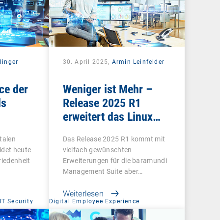
linger
30. April 2025,
Armin Leinfelder
ce der
Weniger ist Mehr –
ls
Release 2025 R1
erweitert das Linux
ür
Management und
talen
Das Release 2025 R1 kommt mit
macht Schluss mit
idet heute
vielfach gewünschten
Altlasten
riedenheit
Erweiterungen für die baramundi
Management Suite aber…
Weiterlesen
IT Security
Digital Employee Experience