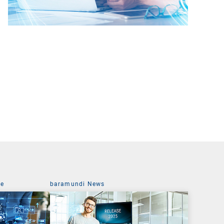
ce
baramundi News