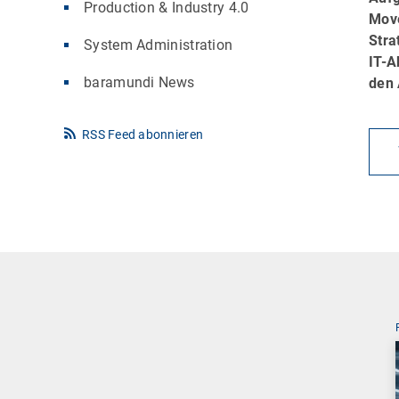
Production & Industry 4.0
Mov
Stra
System Administration
IT-A
baramundi News
den 
RSS Feed abonnieren