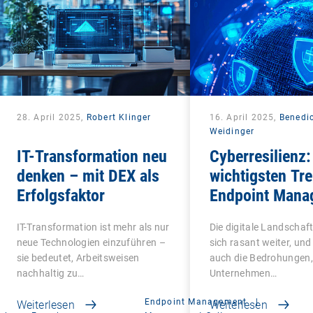
28. April 2025,
Robert Klinger
16. April 2025,
Benedi
Weidinger
IT-Transformation neu
Cyberresilienz:
denken – mit DEX als
wichtigsten Tre
Erfolgsfaktor
Endpoint Mana
IT-Transformation ist mehr als nur
Die digitale Landschaft
neue Technologien einzuführen –
sich rasant weiter, und 
sie bedeutet, Arbeitsweisen
auch die Bedrohungen
nachhaltig zu…
Unternehmen…
Endpoint Management
|
Weiterlesen
Weiterlesen