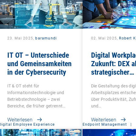
23. Mai 2025,
baramundi
02. Mai 2025,
Robert K
IT OT – Unterschiede
Digital Workpla
und Gemeinsamkeiten
Zukunft: DEX a
in der Cybersecurity
strategischer
Gamechanger f
IT & OT steht für
Die Gestaltung des digi
Unternehmen
Informationstechnologie und
Arbeitsplatzes entsche
Betriebstechnologie – zwei
über Produktivität, Zuf
Bereiche, die früher getrennt…
und…
Weiterlesen
Weiterlesen
Digital Employee Experience
Endpoint Management
|