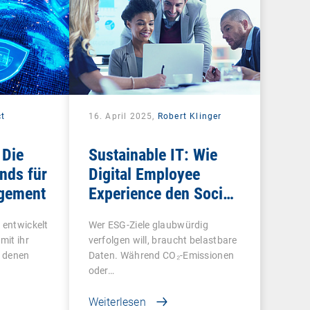
ct
16. April 2025,
Robert Klinger
 Die
Sustainable IT: Wie
nds für
Digital Employee
gement
Experience den Social-
Faktor in ESG messbar
 entwickelt
Wer ESG-Ziele glaubwürdig
macht
mit ihr
verfolgen will, braucht belastbare
, denen
Daten. Während CO₂-Emissionen
oder…
Weiterlesen