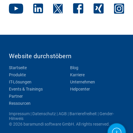
Website durchstöbern
Startseite
Blog
Produkte
Karriere
IT-Lösungen
Unternehmen
Events & Trainings
Helpcenter
Partner
Ressourcen
Impressum
|
Datenschutz
|
AGB
|
Barrierefreiheit
|
Gender-
Hinweis
© 2026 baramundi software GmbH. All rights reserved.