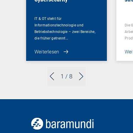
Gam
Un
IT & OT steht für
Informationstechnologie und
Die 
Betriebstechnologie – zwei Bereiche,
Arbe
die früher getrennt…
Prod
Weiterlesen
Wei
1
/ 8