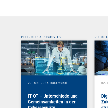
Production & Industry 4.0
Digital 
23. Mai 2025,
baramundi
02.
IT OT – Unterschiede und
Dig
Gemeinsamkeiten in der
Zuk
Cybersecurity
str