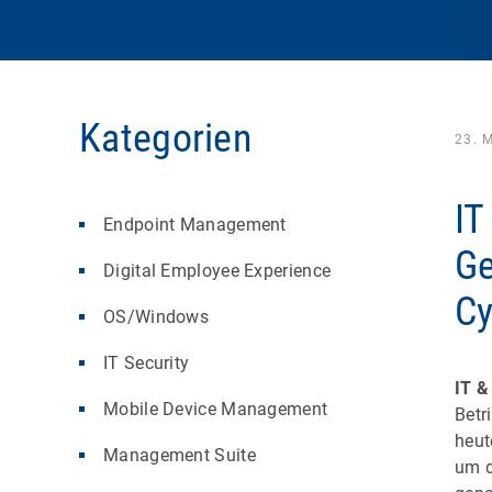
Kategorien
23. 
IT
Endpoint Management
Ge
Digital Employee Experience
Cy
OS/Windows
IT Security
IT &
Mobile Device Management
Betr
heut
Management Suite
um d