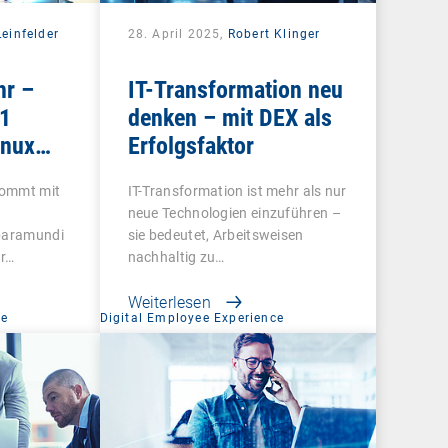
einfelder
28. April 2025,
Robert Klinger
r –
IT-Transformation neu
1
denken – mit DEX als
inux
Erfolgsfaktor
nd
kommt mit
IT-Transformation ist mehr als nur
mit
neue Technologien einzuführen –
 baramundi
sie bedeutet, Arbeitsweisen
r…
nachhaltig zu…
Weiterlesen
ce
Digital Employee Experience