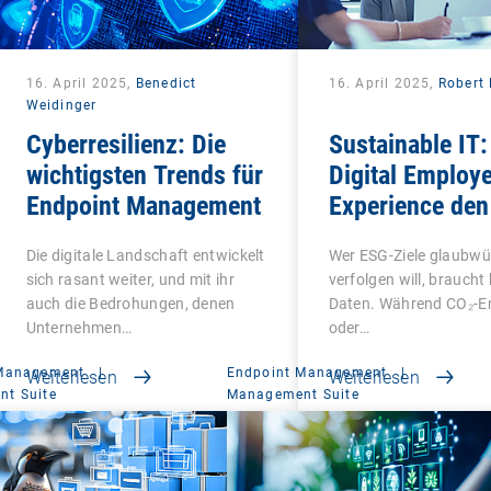
16. April 2025,
Benedict
16. April 2025,
Robert 
Weidinger
Cyberresilienz: Die
Sustainable IT:
wichtigsten Trends für
Digital Employ
Endpoint Management
Experience den
Faktor in ESG 
Die digitale Landschaft entwickelt
Wer ESG-Ziele glaubwü
macht
sich rasant weiter, und mit ihr
verfolgen will, braucht
auch die Bedrohungen, denen
Daten. Während CO₂-E
Unternehmen…
oder…
 Management
|
Endpoint Management
|
Weiterlesen
Weiterlesen
t Suite
Management Suite