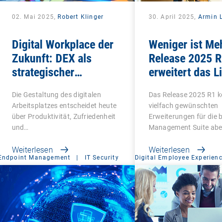
02. Mai 2025,
Robert Klinger
30. April 2025,
Armin L
Digital Workplace der
Weniger ist Meh
Zukunft: DEX als
Release 2025 R
strategischer
erweitert das L
Gamechanger für
Management u
Die Gestaltung des digitalen
Das Release 2025 R1 
Unternehmen
macht Schluss 
Arbeitsplatzes entscheidet heute
vielfach gewünschten
Altlasten
über Produktivität, Zufriedenheit
Erweiterungen für die
und…
Management Suite abe
Weiterlesen
Weiterlesen
Endpoint Management
|
IT Security
Digital Employee Experien