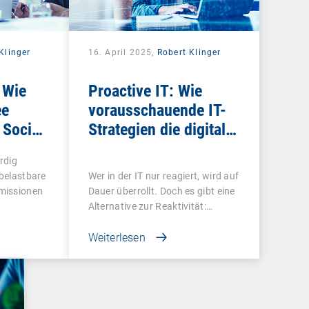
Klinger
16. April 2025,
Robert Klinger
 Wie
Proactive IT: Wie
ee
vorausschauende IT-
 Social-
Strategien die digitale
messbar
Mitarbeitererfahrung
rdig
revolutionieren
 belastbare
Wer in der IT nur reagiert, wird auf
missionen
Dauer überrollt. Doch es gibt eine
Alternative zur Reaktivität:…
Weiterlesen