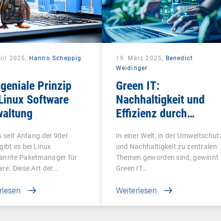
ril 2025,
Hanno Scheppig
19. März 2025,
Benedict
Weidinger
geniale Prinzip
Green IT:
Linux Software
Nachhaltigkeit und
waltung
Effizienz durch
intelligentes Endpoint
s seit Anfang der 90er
In einer Welt, in der Umweltschut
Management
gibt es bei Linux
und Nachhaltigkeit zu zentralen
annte Paketmanager für
Themen geworden sind, gewinnt
re. Diese Art der…
Green IT…
rlesen
Weiterlesen