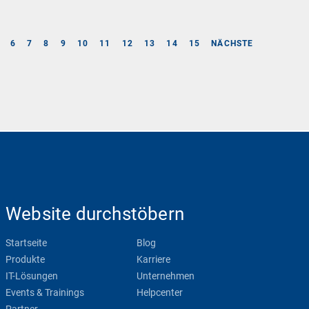
6
7
8
9
10
11
12
13
14
15
NÄCHSTE
Website durchstöbern
Startseite
Blog
Produkte
Karriere
IT-Lösungen
Unternehmen
Events & Trainings
Helpcenter
Partner