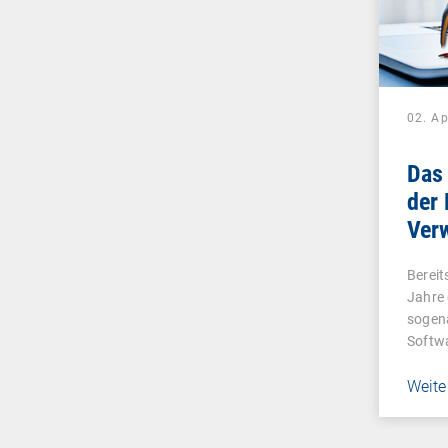
02. Ap
Das 
der 
Ver
Bereit
Jahre 
sogen
Softwa
Weite