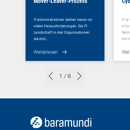
Mover-Leaver-Prozess
Cyb
IT-Administratoren stehen heute vor
IT & 
vielen Herausforderungen. Die IT-
Info
Landschaft in den Organisationen
Betr
wächst…
die 
Weiterlesen
Wei
1
/ 8