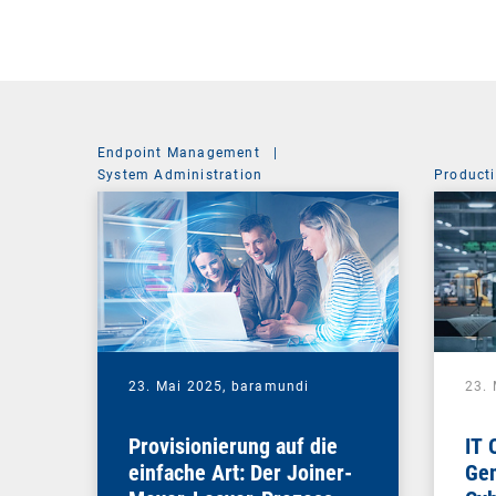
Endpoint Management
|
System Administration
Producti
23. Mai 2025,
baramundi
23.
Provisionierung auf die
IT 
einfache Art: Der Joiner-
Gem