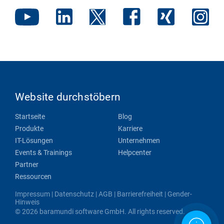
Website durchstöbern
Startseite
Blog
Produkte
Karriere
IT-Lösungen
Unternehmen
Events & Trainings
Helpcenter
Partner
Ressourcen
Impressum
|
Datenschutz
|
AGB
|
Barrierefreiheit
|
Gender-
Hinweis
© 2026 baramundi software GmbH. All rights reserved.