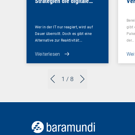
Strategien die digitale
Ver
Mitarbeitererfahrung
revolutionieren
Bere
Wer in der IT nur reagiert, wird auf
gibt
Dauer überrollt. Doch es gibt eine
Pake
Alternative zur Reaktivität:…
der…
Weiterlesen
Wei
1
/ 8