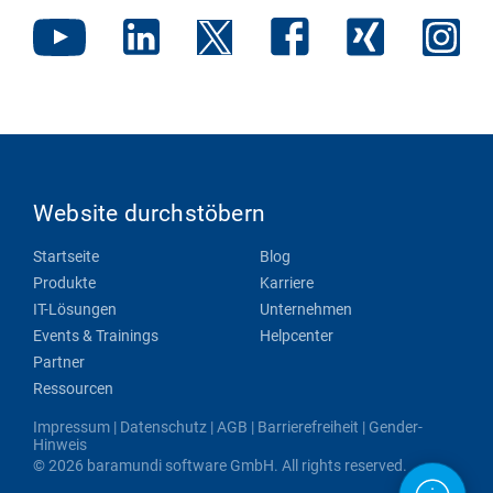
Website durchstöbern
Startseite
Blog
Produkte
Karriere
IT-Lösungen
Unternehmen
Events & Trainings
Helpcenter
Partner
Ressourcen
Impressum
|
Datenschutz
|
AGB
|
Barrierefreiheit
|
Gender-
Hinweis
© 2026 baramundi software GmbH. All rights reserved.