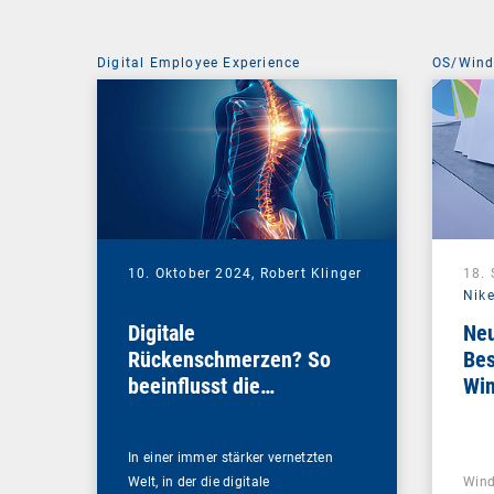
Digital Employee Experience
OS/Win
10. Oktober 2024,
Robert Klinger
18.
Nike
Digitale
Neu
Rückenschmerzen? So
Bes
beeinflusst die
Wi
Netzwerkperformance
Ihre DEX-Strategie
In einer immer stärker vernetzten
Welt, in der die digitale
Wind