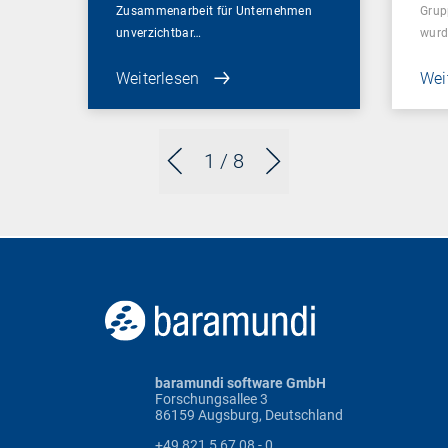
Zusammenarbeit für Unternehmen
Grup
unverzichtbar…
wurd
Weiterlesen
Wei
1
/ 8
baramundi software GmbH
Forschungsallee 3
86159 Augsburg, Deutschland
+49 821 5 67 08 - 0